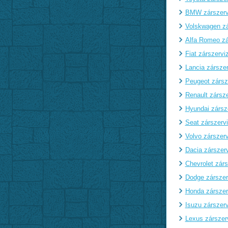
BMW zárszerv
Volskwagen zá
Alfa Romeo zá
Fiat zárszervi
Lancia zárszer
Peugeot zársz
Renault zársze
Hyundai zársz
Seat zárszerv
Volvo zárszerv
Dacia zárszer
Chevrolet zárs
Dodge zárszer
Honda zárszer
Isuzu zárszerv
Lexus zárszer