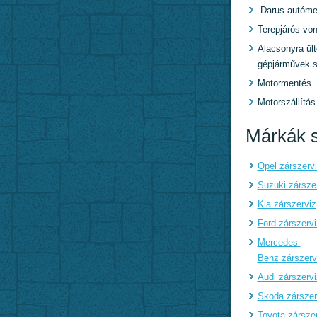
Darus autóme
Terepjárós von
Alacsonyra ült
gépjárművek s
Motormentés
Motorszállítás
Márkák s
Opel zárszerv
Suzuki zársze
Kia zárszerviz
Ford zárszervi
Mercedes-
Benz zárszerv
Audi zárszervi
Skoda zárszer
Toyota zársze