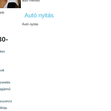
autó mentés
ünk:
Autó nyitás
Autó nyitás
80-
tes
sok
zerelés
épjármű
rsszervíz
lítás