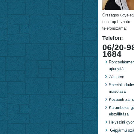
Országos ügyelet
nonstop hívható
telefonszáma:
Telefon:
06/20-9
1684
Roncsolásmen
ajtónyitás
Zárcsere
Speciális kulc
másolása
Központi zár s
Karambolos g
elszállítása
Helyszíni gyo
Gépjármű szál