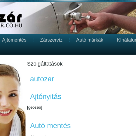
Ajtómentés
Zárszervíz
Autó márkák
Kínálatu
Szolgáltatások
autozar
Ajtónyitás
[geoseo]
Autó mentés