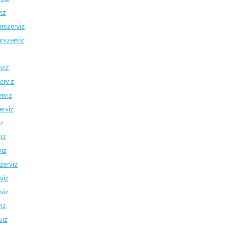
iz
rszerviz
rszerviz
z
viz
erviz
rviz
erviz
iz
iz
viz
zerviz
viz
viz
iz
viz