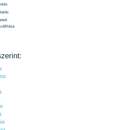
ntés
tatás
etett
zállítása
zerint:
iz
rviz
z
iz
z
viz
rviz