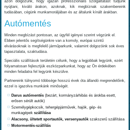
azon dolgozunk, hogy igazán professzionális szolgáltatást tudjunk
nyújtani, kiváló árakon, azoknak, kik megbíznak szakembereink
tudásában, cégünk munkamoráljában és az általunk kínált árakban.
Autómentés
Minden megbízást pontosan, az ügyfél igényei szerint végzünk el.
Ebben jelentős segítségünkre van a komoly, európai szintű
elvárásoknak is megfelelő járműparkunk, valamint dolgozóink sok éves
tapasztalata, szaktudása.
Speciális szállítások területén célunk, hogy a legjobbak legyünk, ezért
folyamatosan fejlesztjük eszközparkunkat, hogy az Ön érdekében
minden feladatra fel legyünk készülve.
Partnereink túlnyomó többsége hosszú évek óta állandó megrendelőink,
ezzel is igazolva munkánk minőségét.
Darus autómentés
(bezárt, kormányzárhibás és árokba esett,
erősen sérült autók)
Személygépkocsik, tehergépjárművek, hajók, gép- és
munkagépek
szállítása
Alacsony, ültetett sportautók, versenyautók
szakszerű szállítása
Motormentés-szállítás