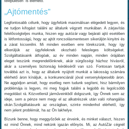
településén is elérhető.
„Ajtómentés”
Legfontosabb célunk, hogy ügyfelünk maximálisan elégedett legyen, és
ne tudjon kifogást találni az általunk végzett munkában. A zárjavítás
felelősségteljes munka, hiszen egy autózár vagy bejárati ajtó esetében
is létfontosságú, hogy az ajtót roncsolásmentesen sikerüljön kinyitni és
a zárat kicserélni. Mi minden esetben erre törekszünk, hogy így
elkerüljük az ügyfeleknek okozható felesleges költségeket.
Szolgáltatásaink átfogóak, az év minden napján, minden órájában
eleget teszünk megrendelőinknek, akár sürgősségi házhoz hívásról,
akár a személyes biztonság kérdéséről van szó. Fontosan tartjuk
továbbá azt is, hogy az általunk nyújtott munkát a lakosság számára
elérhető áron kínáljuk, a konkurenciánál jóval versenyképesebb áron.
Ne aggódjon amiatt, hogy esetleg nem tudunk segíteni, hisz bármilyen
problémája is legyen, mi meg fogjuk találni a legjobb és legolcsóbb
megoldást rá. Közvetlenül járműveinkből dolgozunk, így Önnek sem az
ideje, sem a pénze nem megy el az alkatrészek után való rohangálás
okán.Szolgáltatásunk az országban, szinte mindenhol elérhető, így
nem jelent problémát, ha az Ön lakhelye.
Bízunk benne, hogy meggyőzőek az érveink, és minket választ, hiszen
ez mind Önnek, mind nekünk igazán előnyös. Mi, az AutóZár cégnél