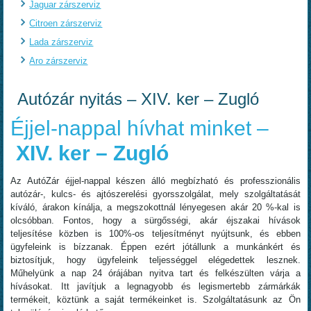
Jaguar zárszerviz
Citroen zárszerviz
Lada zárszerviz
Aro zárszerviz
Autózár nyitás – XIV. ker – Zugló
Éjjel-nappal hívhat minket –
XIV. ker – Zugló
Az AutóZár éjjel-nappal készen álló megbízható és professzionális
autózár-, kulcs- és ajtószerelési gyorsszolgálat, mely szolgáltatását
kíváló, árakon kínálja, a megszokottnál lényegesen akár 20 %-kal is
olcsóbban. Fontos, hogy a sürgősségi, akár éjszakai hívások
teljesítése közben is 100%-os teljesítményt nyújtsunk, és ebben
ügyfeleink is bízzanak. Éppen ezért jótállunk a munkánkért és
biztosítjuk, hogy ügyfeleink teljességgel elégedettek lesznek.
Műhelyünk a nap 24 órájában nyitva tart és felkészülten várja a
hívásokat. Itt javítjuk a legnagyobb és legismertebb zármárkák
termékeit, köztünk a saját termékeinket is. Szolgáltatásunk az Ön