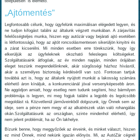
településén is elérhető.
„Ajtómentés”
Legfontosabb célunk, hogy ügyfelünk maximálisan elégedett legyen, és
ne tudjon kifogást találni az általunk végzett munkában. A zárjavítás
felelősségteljes munka, hiszen egy autózár vagy bejárati ajtó esetében
is létfontosságú, hogy az ajtót roncsolásmentesen sikerüljön kinyitni és
a zárat kicserélni. Mi minden esetben erre törekszünk, hogy így
elkerüljük az ügyfeleknek okozható felesleges költségeket.
Szolgáltatásaink átfogóak, az év minden napján, minden órájában
eleget teszünk megrendelőinknek, akár sürgősségi házhoz hívásról,
akár a személyes biztonság kérdéséről van szó. Fontosan tartjuk
továbbá azt is, hogy az általunk nyújtott munkát a lakosság számára
elérhető áron kínáljuk, a konkurenciánál jóval versenyképesebb áron.
Ne aggódjon amiatt, hogy esetleg nem tudunk segíteni, hisz bármilyen
problémája is legyen, mi meg fogjuk találni a legjobb és legolcsóbb
megoldást rá. Közvetlenül járműveinkből dolgozunk, így Önnek sem az
ideje, sem a pénze nem megy el az alkatrészek után való rohangálás
okán.Szolgáltatásunk az országban, szinte mindenhol elérhető, így
nem jelent problémát, ha az Ön lakhelye.
Bízunk benne, hogy meggyőzőek az érveink, és minket választ, hiszen
ez mind Önnek, mind nekünk igazán előnyös. Mi, az AutóZár cégnél