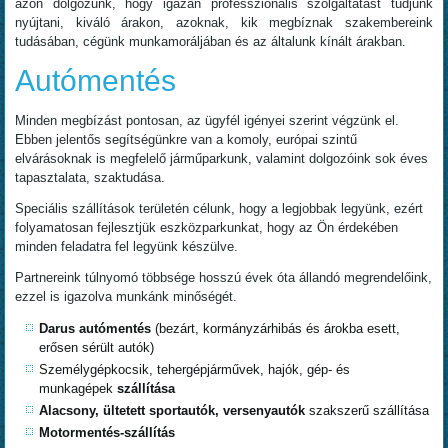
azon dolgozunk, hogy igazán professzionális szolgáltatást tudjunk
nyújtani, kiváló árakon, azoknak, kik megbíznak szakembereink
tudásában, cégünk munkamoráljában és az általunk kínált árakban.
Autómentés
Minden megbízást pontosan, az ügyfél igényei szerint végzünk el.
Ebben jelentős segítségünkre van a komoly, európai szintű
elvárásoknak is megfelelő járműparkunk, valamint dolgozóink sok éves
tapasztalata, szaktudása.
Speciális szállítások területén célunk, hogy a legjobbak legyünk, ezért
folyamatosan fejlesztjük eszközparkunkat, hogy az Ön érdekében
minden feladatra fel legyünk készülve.
Partnereink túlnyomó többsége hosszú évek óta állandó megrendelőink,
ezzel is igazolva munkánk minőségét.
Darus autómentés
(bezárt, kormányzárhibás és árokba esett,
erősen sérült autók)
Személygépkocsik, tehergépjárművek, hajók, gép- és
munkagépek
szállítása
Alacsony, ültetett sportautók, versenyautók
szakszerű szállítása
Motormentés-szállítás