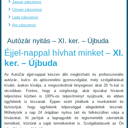
Jaguar zárszerviz
Citroen zárszerviz
Lada zárszerviz
Aro zárszerviz
Autózár nyitás – XI. ker. – Újbuda
Éjjel-nappal hívhat minket –
XI.
ker. – Újbuda
Az AutóZár éjjel-nappal készen álló megbízható és professzionális
autózár-, kulcs- és ajtószerelési gyorsszolgálat, mely szolgáltatását
kíváló, árakon kínálja, a megszokottnál lényegesen akár 20 %-kal is
olcsóbban. Fontos, hogy a sürgősségi, akár éjszakai hívások
teljesítése közben is 100%-os teljesítményt nyújtsunk, és ebben
ügyfeleink is bízzanak. Éppen ezért jótállunk a munkánkért és
biztosítjuk, hogy ügyfeleink teljességgel elégedettek lesznek.
Műhelyünk a nap 24 órájában nyitva tart és felkészülten várja a
hívásokat. Itt javítjuk a legnagyobb és legismertebb zármárkák
termékeit, köztünk a saját termékeinket is. Szolgáltatásunk az Ön