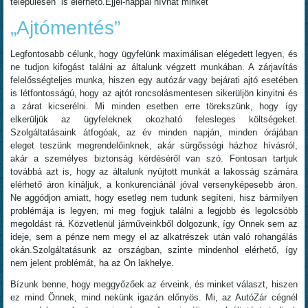
településén is elérhető.Éjjel-nappal hívhat minket
„Ajtómentés”
Legfontosabb célunk, hogy ügyfelünk maximálisan elégedett legyen, és
ne tudjon kifogást találni az általunk végzett munkában. A zárjavítás
felelősségteljes munka, hiszen egy autózár vagy bejárati ajtó esetében
is létfontosságú, hogy az ajtót roncsolásmentesen sikerüljön kinyitni és
a zárat kicserélni. Mi minden esetben erre törekszünk, hogy így
elkerüljük az ügyfeleknek okozható felesleges költségeket.
Szolgáltatásaink átfogóak, az év minden napján, minden órájában
eleget teszünk megrendelőinknek, akár sürgősségi házhoz hívásról,
akár a személyes biztonság kérdéséről van szó. Fontosan tartjuk
továbbá azt is, hogy az általunk nyújtott munkát a lakosság számára
elérhető áron kínáljuk, a konkurenciánál jóval versenyképesebb áron.
Ne aggódjon amiatt, hogy esetleg nem tudunk segíteni, hisz bármilyen
problémája is legyen, mi meg fogjuk találni a legjobb és legolcsóbb
megoldást rá. Közvetlenül járműveinkből dolgozunk, így Önnek sem az
ideje, sem a pénze nem megy el az alkatrészek után való rohangálás
okán.Szolgáltatásunk az országban, szinte mindenhol elérhető, így
nem jelent problémát, ha az Ön lakhelye.
Bízunk benne, hogy meggyőzőek az érveink, és minket választ, hiszen
ez mind Önnek, mind nekünk igazán előnyös. Mi, az AutóZár cégnél