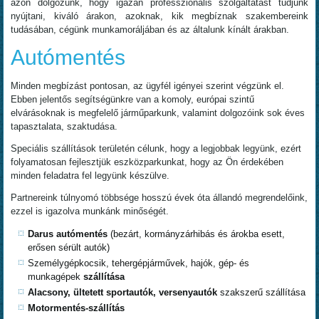
azon dolgozunk, hogy igazán professzionális szolgáltatást tudjunk
nyújtani, kiváló árakon, azoknak, kik megbíznak szakembereink
tudásában, cégünk munkamoráljában és az általunk kínált árakban.
Autómentés
Minden megbízást pontosan, az ügyfél igényei szerint végzünk el.
Ebben jelentős segítségünkre van a komoly, európai szintű
elvárásoknak is megfelelő járműparkunk, valamint dolgozóink sok éves
tapasztalata, szaktudása.
Speciális szállítások területén célunk, hogy a legjobbak legyünk, ezért
folyamatosan fejlesztjük eszközparkunkat, hogy az Ön érdekében
minden feladatra fel legyünk készülve.
Partnereink túlnyomó többsége hosszú évek óta állandó megrendelőink,
ezzel is igazolva munkánk minőségét.
Darus autómentés
(bezárt, kormányzárhibás és árokba esett,
erősen sérült autók)
Személygépkocsik, tehergépjárművek, hajók, gép- és
munkagépek
szállítása
Alacsony, ültetett sportautók, versenyautók
szakszerű szállítása
Motormentés-szállítás