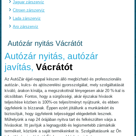
Jaguar zárszerviz
Citroen zárszerviz
Lada zárszerviz
Aro zárszerviz
Autózár nyitás Vácrátót
Autózár nyitás, autózár
javítás,
Vácrátót
Az AutóZár éjjel-nappal készen álló megbízható és professzionális
autózár-, kulcs- és ajtószerelési gyorsszolgálat, mely szolgáltatását
kíváló, árakon kínálja, a megszokottnál lényegesen akár 20 %-kal is
olcsóbban. Fontos, hogy a sürgősségi, akár éjszakai hívások
teljesítése közben is 100%-os teljesítményt nyújtsunk, és ebben
ügyfeleink is bízzanak. Éppen ezért jótállunk a munkánkért és
biztosítjuk, hogy ügyfeleink teljességgel elégedettek lesznek.
Műhelyünk a nap 24 órájában nyitva tart és felkészülten várja a
hívásokat. Itt javítjuk a legnagyobb és legismertebb zármárkák
termékeit, köztünk a saját termékeinket is. Szolgáltatásunk az Ön