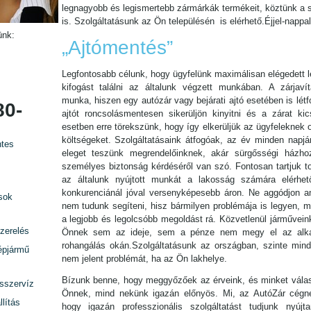
legnagyobb és legismertebb zármárkák termékeit, köztünk a s
is. Szolgáltatásunk az Ön településén is elérhető.Éjjel-nappa
ünk:
„Ajtómentés”
Legfontosabb célunk, hogy ügyfelünk maximálisan elégedett l
kifogást találni az általunk végzett munkában. A zárjavítá
munka, hiszen egy autózár vagy bejárati ajtó esetében is lét
80-
ajtót roncsolásmentesen sikerüljön kinyitni és a zárat kic
esetben erre törekszünk, hogy így elkerüljük az ügyfeleknek 
költségeket. Szolgáltatásaink átfogóak, az év minden napjá
tes
eleget teszünk megrendelőinknek, akár sürgősségi házho
személyes biztonság kérdéséről van szó. Fontosan tartjuk t
az általunk nyújtott munkát a lakosság számára elérhet
konkurenciánál jóval versenyképesebb áron. Ne aggódjon am
sok
nem tudunk segíteni, hisz bármilyen problémája is legyen, mi
a legjobb és legolcsóbb megoldást rá. Közvetlenül járművein
zerelés
Önnek sem az ideje, sem a pénze nem megy el az alka
rohangálás okán.Szolgáltatásunk az országban, szinte minde
épjármű
nem jelent problémát, ha az Ön lakhelye.
Bízunk benne, hogy meggyőzőek az érveink, és minket válas
rsszervíz
Önnek, mind nekünk igazán előnyös. Mi, az AutóZár cégn
lítás
hogy igazán professzionális szolgáltatást tudjunk nyújta