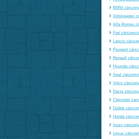
BMW zárszerv
Volskwagen zá
Alfa Romeo zá
Fiat zárszervi
Lancia zárszer
Peugeot zársz
Renault zársze
Hyundai zársz
Seat zárszerv
Volvo zárszerv
Dacia zárszer
Chevrolet zárs
Dodge zárszer
Honda zárszer
Isuzu zárszerv
Lexus zárszer