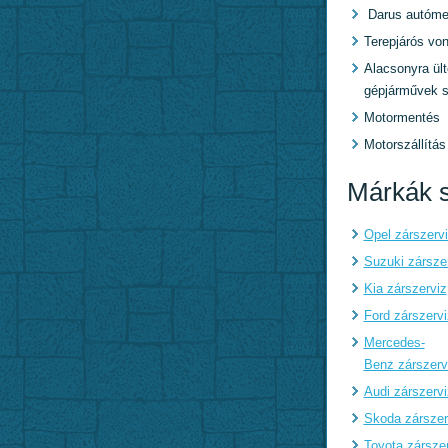
Darus autóme
Terepjárós von
Alacsonyra ült
gépjárművek s
Motormentés
Motorszállítás
Márkák s
Opel zárszerv
Suzuki zársze
Kia zárszerviz
Ford zárszervi
Mercedes-
Benz zárszerv
Audi zárszervi
Skoda zárszer
Toyota zársze