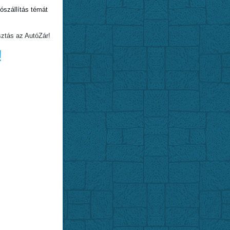
szállítás témát
sztás az AutóZár!
!