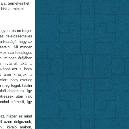
aját termékeinket
l hívhat minket
egyen, és ne tudjon
s felelősségteljes
fontosságú, hogy az
serélni. Mi minden
okozható felesleges
n, minden órájában
z hívásról, akár a
ovábbá azt is, hogy
ő áron kínáljuk, a
iatt, hogy esetleg
 meg fogjuk találni
kből dolgozunk, így
trészek után való
nhol elérhető, így
zt, hiszen ez mind
él azon dolgozunk,
ni, kiváló árakon,