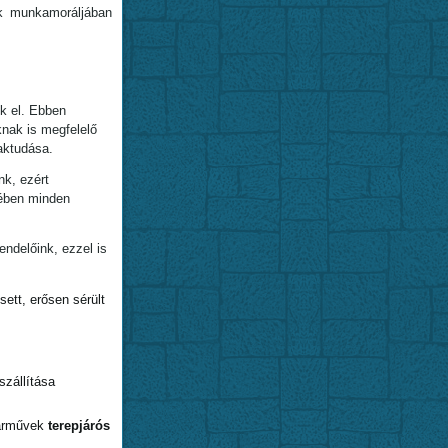
k munkamoráljában
k el. Ebben
knak is megfelelő
aktudása.
nk, ezért
kében minden
ndelőink, ezzel is
ett, erősen sérült
szállítása
járművek
terepjárós