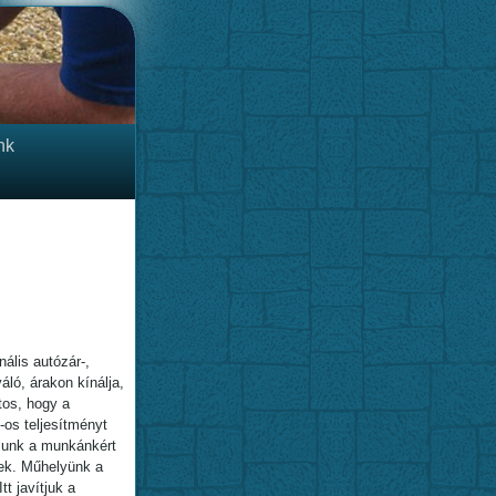
nk
ális autózár-,
áló, árakon kínálja,
tos, hogy a
-os teljesítményt
llunk a munkánkért
nek. Műhelyünk a
tt javítjuk a