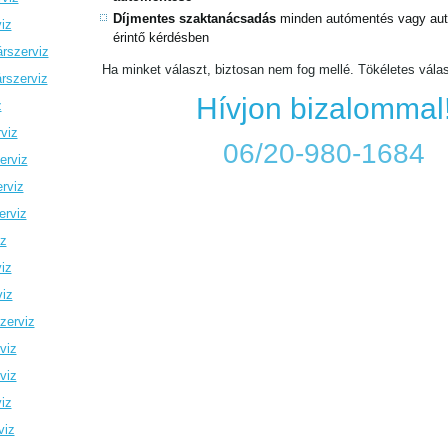
Díjmentes szaktanácsadás
minden autómentés vagy autó
iz
érintő kérdésben
rszerviz
Ha minket választ, biztosan nem fog mellé. Tökéletes vála
rszerviz
Hívjon bizalommal
z
viz
06/20-980-1684
erviz
rviz
erviz
iz
iz
viz
zerviz
viz
viz
iz
viz