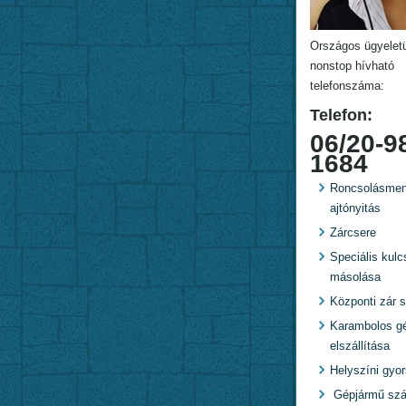
Országos ügyelet
nonstop hívható
telefonszáma:
Telefon:
06/20-9
1684
Roncsolásmen
ajtónyitás
Zárcsere
Speciális kulc
másolása
Központi zár s
Karambolos g
elszállítása
Helyszíni gyo
Gépjármű szál