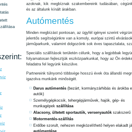
azoknak, kik megbíznak szakembereink tudásában, cégün
ntés
és az általunk kínált árakban.
tatás
Autómentés
etett
zállítása
Minden megbízást pontosan, az ügyfél igényei szerint végzün
jelentős segítségünkre van a komoly, európai szintű elváráso
járműparkunk, valamint dolgozóink sok éves tapasztalata, sz
Speciális szállítások területén célunk, hogy a legjobbak legyü
zerint:
folyamatosan fejlesztjük eszközparkunkat, hogy az Ön érde
feladatra fel legyünk készülve.
iz
Partnereink túlnyomó többsége hosszú évek óta állandó megre
rviz
igazolva munkánk minőségét.
Darus autómentés
(bezárt, kormányzárhibás és árokba es
z
autók)
Személygépkocsik, tehergépjárművek, hajók, gép- és
munkagépek
szállítása
iz
Alacsony, ültetett sportautók, versenyautók
szakszerű 
z
Motormentés-szállítás
viz
Erdőbe szorult, nehezen megközelíthető helyen elakadt 
autómentése
rviz