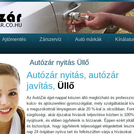
Ajtómentés
Zárszervíz
Autó márkák
Kínálatu
Autózár nyitás Üllő
Autózár nyitás, autózár
javítás,
Üllő
Az AutóZár éjjel-nappal készen álló megbízható és professzion
kulcs- és ajtószerelési gyorsszolgálat, mely szolgáltatását kív
a megszokottnál lényegesen akár 20 %-kal is olcsóbban. Fon
sürgősségi, akár éjszakai hívások teljesítése közben is 100%
nyújtsunk, és ebben ügyfeleink is bízzanak. Éppen ezért jótá
és biztosítjuk, hogy ügyfeleink teljességgel elégedettek lesz
nap 24 órájában nyitva tart és felkészülten várja a hívásokat. I