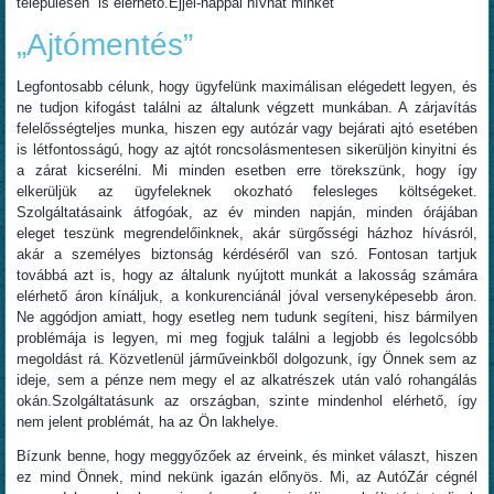
településén is elérhető.Éjjel-nappal hívhat minket
„Ajtómentés”
Legfontosabb célunk, hogy ügyfelünk maximálisan elégedett legyen, és
ne tudjon kifogást találni az általunk végzett munkában. A zárjavítás
felelősségteljes munka, hiszen egy autózár vagy bejárati ajtó esetében
is létfontosságú, hogy az ajtót roncsolásmentesen sikerüljön kinyitni és
a zárat kicserélni. Mi minden esetben erre törekszünk, hogy így
elkerüljük az ügyfeleknek okozható felesleges költségeket.
Szolgáltatásaink átfogóak, az év minden napján, minden órájában
eleget teszünk megrendelőinknek, akár sürgősségi házhoz hívásról,
akár a személyes biztonság kérdéséről van szó. Fontosan tartjuk
továbbá azt is, hogy az általunk nyújtott munkát a lakosság számára
elérhető áron kínáljuk, a konkurenciánál jóval versenyképesebb áron.
Ne aggódjon amiatt, hogy esetleg nem tudunk segíteni, hisz bármilyen
problémája is legyen, mi meg fogjuk találni a legjobb és legolcsóbb
megoldást rá. Közvetlenül járműveinkből dolgozunk, így Önnek sem az
ideje, sem a pénze nem megy el az alkatrészek után való rohangálás
okán.Szolgáltatásunk az országban, szinte mindenhol elérhető, így
nem jelent problémát, ha az Ön lakhelye.
Bízunk benne, hogy meggyőzőek az érveink, és minket választ, hiszen
ez mind Önnek, mind nekünk igazán előnyös. Mi, az AutóZár cégnél