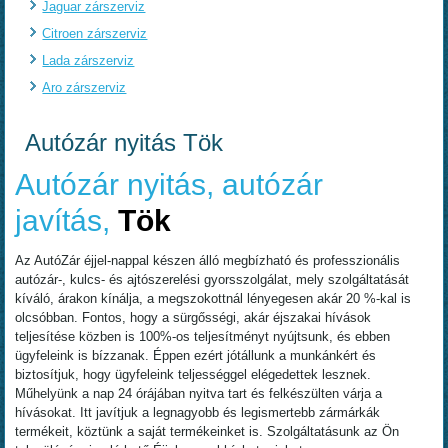
Jaguar zárszerviz
Citroen zárszerviz
Lada zárszerviz
Aro zárszerviz
Autózár nyitás Tök
Autózár nyitás, autózár
javítás,
Tök
Az AutóZár éjjel-nappal készen álló megbízható és professzionális
autózár-, kulcs- és ajtószerelési gyorsszolgálat, mely szolgáltatását
kíváló, árakon kínálja, a megszokottnál lényegesen akár 20 %-kal is
olcsóbban. Fontos, hogy a sürgősségi, akár éjszakai hívások
teljesítése közben is 100%-os teljesítményt nyújtsunk, és ebben
ügyfeleink is bízzanak. Éppen ezért jótállunk a munkánkért és
biztosítjuk, hogy ügyfeleink teljességgel elégedettek lesznek.
Műhelyünk a nap 24 órájában nyitva tart és felkészülten várja a
hívásokat. Itt javítjuk a legnagyobb és legismertebb zármárkák
termékeit, köztünk a saját termékeinket is. Szolgáltatásunk az Ön