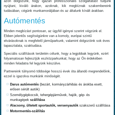
azon dolgozunk, hogy igazán professzionális szolgáltatást tudjunk
nyújtani, kiváló árakon, azoknak, kik megbíznak szakembereink
tudásában, cégünk munkamoráljában és az általunk kínált árakban.
Autómentés
Minden megbízást pontosan, az ügyfél igényei szerint végzünk el.
Ebben jelentős segítségünkre van a komoly, európai szintű
elvárásoknak is megfelelő járműparkunk, valamint dolgozóink sok éves
tapasztalata, szaktudása.
Speciális szállítások területén célunk, hogy a legjobbak legyünk, ezért
folyamatosan fejlesztjük eszközparkunkat, hogy az Ön érdekében
minden feladatra fel legyünk készülve.
Partnereink túlnyomó többsége hosszú évek óta állandó megrendelőink,
ezzel is igazolva munkánk minőségét.
Darus autómentés
(bezárt, kormányzárhibás és árokba esett,
erősen sérült autók)
Személygépkocsik, tehergépjárművek, hajók, gép- és
munkagépek
szállítása
Alacsony, ültetett sportautók, versenyautók
szakszerű szállítása
Motormentés-szállítás