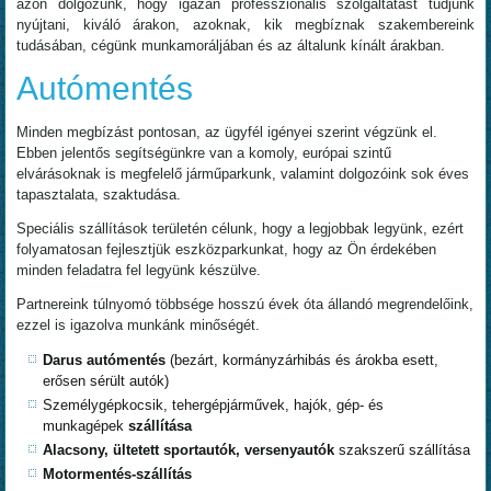
azon dolgozunk, hogy igazán professzionális szolgáltatást tudjunk
nyújtani, kiváló árakon, azoknak, kik megbíznak szakembereink
tudásában, cégünk munkamoráljában és az általunk kínált árakban.
Autómentés
Minden megbízást pontosan, az ügyfél igényei szerint végzünk el.
Ebben jelentős segítségünkre van a komoly, európai szintű
elvárásoknak is megfelelő járműparkunk, valamint dolgozóink sok éves
tapasztalata, szaktudása.
Speciális szállítások területén célunk, hogy a legjobbak legyünk, ezért
folyamatosan fejlesztjük eszközparkunkat, hogy az Ön érdekében
minden feladatra fel legyünk készülve.
Partnereink túlnyomó többsége hosszú évek óta állandó megrendelőink,
ezzel is igazolva munkánk minőségét.
Darus autómentés
(bezárt, kormányzárhibás és árokba esett,
erősen sérült autók)
Személygépkocsik, tehergépjárművek, hajók, gép- és
munkagépek
szállítása
Alacsony, ültetett sportautók, versenyautók
szakszerű szállítása
Motormentés-szállítás