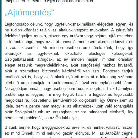
településén is elérhető.Éjjel-nappal hívhat minket
„Ajtómentés”
Legfontosabb célunk, hogy ügyfelünk maximálisan elégedett legyen, és
ne tudjon kifogást találni az általunk végzett munkában. A zárjavítás
felelősségteljes munka, hiszen egy autózár vagy bejárati ajtó esetében
is létfontosságú, hogy az ajtót roncsolásmentesen sikerüljön kinyitni és
a zárat kicserélni. Mi minden esetben erre törekszünk, hogy így
elkerüljük az ügyfeleknek okozható felesleges költségeket.
Szolgáltatásaink átfogóak, az év minden napján, minden órájában
eleget teszünk megrendelőinknek, akár sürgősségi házhoz hívásról,
akár a személyes biztonság kérdéséről van szó. Fontosan tartjuk
továbbá azt is, hogy az általunk nyújtott munkát a lakosság számára
elérhető áron kínáljuk, a konkurenciánál jóval versenyképesebb áron.
Ne aggódjon amiatt, hogy esetleg nem tudunk segíteni, hisz bármilyen
problémája is legyen, mi meg fogjuk találni a legjobb és legolcsóbb
megoldást rá. Közvetlenül járműveinkből dolgozunk, így Önnek sem az
ideje, sem a pénze nem megy el az alkatrészek után való rohangálás
okán.Szolgáltatásunk az országban, szinte mindenhol elérhető, így
nem jelent problémát, ha az Ön lakhelye.
Bízunk benne, hogy meggyőzőek az érveink, és minket választ, hiszen
ez mind Önnek, mind nekünk igazán előnyös. Mi, az AutóZár cégnél