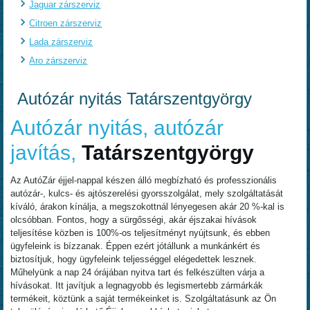
Jaguar zárszerviz
Citroen zárszerviz
Lada zárszerviz
Aro zárszerviz
Autózár nyitás Tatárszentgyörgy
Autózár nyitás, autózár
javítás,
Tatárszentgyörgy
Az AutóZár éjjel-nappal készen álló megbízható és professzionális
autózár-, kulcs- és ajtószerelési gyorsszolgálat, mely szolgáltatását
kíváló, árakon kínálja, a megszokottnál lényegesen akár 20 %-kal is
olcsóbban. Fontos, hogy a sürgősségi, akár éjszakai hívások
teljesítése közben is 100%-os teljesítményt nyújtsunk, és ebben
ügyfeleink is bízzanak. Éppen ezért jótállunk a munkánkért és
biztosítjuk, hogy ügyfeleink teljességgel elégedettek lesznek.
Műhelyünk a nap 24 órájában nyitva tart és felkészülten várja a
hívásokat. Itt javítjuk a legnagyobb és legismertebb zármárkák
termékeit, köztünk a saját termékeinket is. Szolgáltatásunk az Ön