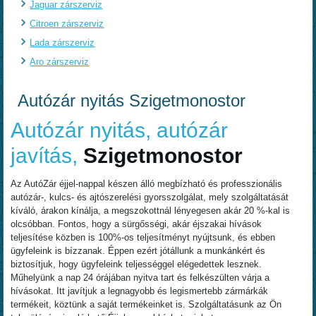
Jaguar zárszerviz
Citroen zárszerviz
Lada zárszerviz
Aro zárszerviz
Autózár nyitás Szigetmonostor
Autózár nyitás, autózár
javítás,
Szigetmonostor
Az AutóZár éjjel-nappal készen álló megbízható és professzionális
autózár-, kulcs- és ajtószerelési gyorsszolgálat, mely szolgáltatását
kíváló, árakon kínálja, a megszokottnál lényegesen akár 20 %-kal is
olcsóbban. Fontos, hogy a sürgősségi, akár éjszakai hívások
teljesítése közben is 100%-os teljesítményt nyújtsunk, és ebben
ügyfeleink is bízzanak. Éppen ezért jótállunk a munkánkért és
biztosítjuk, hogy ügyfeleink teljességgel elégedettek lesznek.
Műhelyünk a nap 24 órájában nyitva tart és felkészülten várja a
hívásokat. Itt javítjuk a legnagyobb és legismertebb zármárkák
termékeit, köztünk a saját termékeinket is. Szolgáltatásunk az Ön