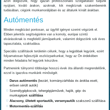
azon dolgozunk, hogy igazán professzionális szolgáltatást tudjunk
nyújtani, kiváló árakon, azoknak, kik megbíznak szakembereink
tudásában, cégünk munkamoráljában és az általunk kínált árakban.
Autómentés
Minden megbízást pontosan, az ügyfél igényei szerint végzünk el.
Ebben jelentős segítségünkre van a komoly, európai szintű
elvárásoknak is megfelelő járműparkunk, valamint dolgozóink sok éves
tapasztalata, szaktudása.
Speciális szállítások területén célunk, hogy a legjobbak legyünk, ezért
folyamatosan fejlesztjük eszközparkunkat, hogy az Ön érdekében
minden feladatra fel legyünk készülve.
Partnereink túlnyomó többsége hosszú évek óta állandó megrendelőink,
ezzel is igazolva munkánk minőségét.
Darus autómentés
(bezárt, kormányzárhibás és árokba esett,
erősen sérült autók)
Személygépkocsik, tehergépjárművek, hajók, gép- és
munkagépek
szállítása
Alacsony, ültetett sportautók, versenyautók
szakszerű szállítása
Motormentés-szállítás