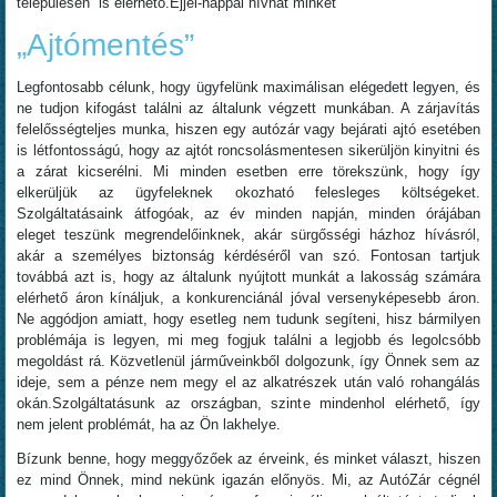
településén is elérhető.Éjjel-nappal hívhat minket
„Ajtómentés”
Legfontosabb célunk, hogy ügyfelünk maximálisan elégedett legyen, és
ne tudjon kifogást találni az általunk végzett munkában. A zárjavítás
felelősségteljes munka, hiszen egy autózár vagy bejárati ajtó esetében
is létfontosságú, hogy az ajtót roncsolásmentesen sikerüljön kinyitni és
a zárat kicserélni. Mi minden esetben erre törekszünk, hogy így
elkerüljük az ügyfeleknek okozható felesleges költségeket.
Szolgáltatásaink átfogóak, az év minden napján, minden órájában
eleget teszünk megrendelőinknek, akár sürgősségi házhoz hívásról,
akár a személyes biztonság kérdéséről van szó. Fontosan tartjuk
továbbá azt is, hogy az általunk nyújtott munkát a lakosság számára
elérhető áron kínáljuk, a konkurenciánál jóval versenyképesebb áron.
Ne aggódjon amiatt, hogy esetleg nem tudunk segíteni, hisz bármilyen
problémája is legyen, mi meg fogjuk találni a legjobb és legolcsóbb
megoldást rá. Közvetlenül járműveinkből dolgozunk, így Önnek sem az
ideje, sem a pénze nem megy el az alkatrészek után való rohangálás
okán.Szolgáltatásunk az országban, szinte mindenhol elérhető, így
nem jelent problémát, ha az Ön lakhelye.
Bízunk benne, hogy meggyőzőek az érveink, és minket választ, hiszen
ez mind Önnek, mind nekünk igazán előnyös. Mi, az AutóZár cégnél