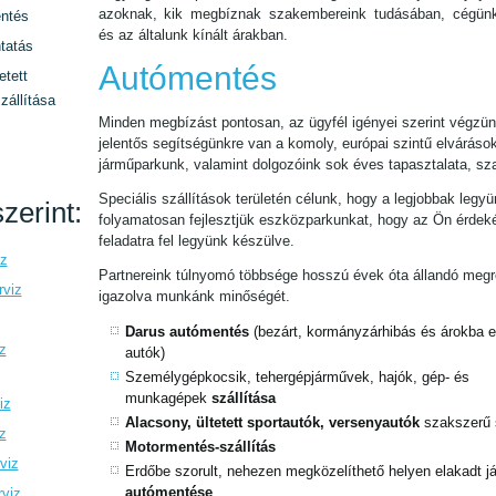
azoknak, kik megbíznak szakembereink tudásában, cégün
ntés
és az általunk kínált árakban.
tatás
Autómentés
etett
zállítása
Minden megbízást pontosan, az ügyfél igényei szerint végzün
jelentős segítségünkre van a komoly, európai szintű elváráso
járműparkunk, valamint dolgozóink sok éves tapasztalata, sz
Speciális szállítások területén célunk, hogy a legjobbak legyü
zerint:
folyamatosan fejlesztjük eszközparkunkat, hogy az Ön érde
feladatra fel legyünk készülve.
iz
Partnereink túlnyomó többsége hosszú évek óta állandó megre
rviz
igazolva munkánk minőségét.
Darus autómentés
(bezárt, kormányzárhibás és árokba es
z
autók)
Személygépkocsik, tehergépjárművek, hajók, gép- és
munkagépek
szállítása
iz
Alacsony, ültetett sportautók, versenyautók
szakszerű 
z
Motormentés-szállítás
viz
Erdőbe szorult, nehezen megközelíthető helyen elakadt 
autómentése
rviz