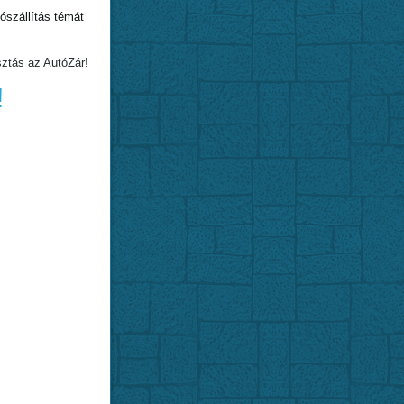
szállítás témát
sztás az AutóZár!
!