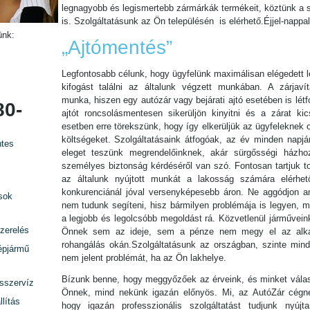
legnagyobb és legismertebb zármárkák termékeit, köztünk a s
is. Szolgáltatásunk az Ön településén is elérhető.Éjjel-nappa
ünk:
„Ajtómentés”
Legfontosabb célunk, hogy ügyfelünk maximálisan elégedett l
kifogást találni az általunk végzett munkában. A zárjavítá
munka, hiszen egy autózár vagy bejárati ajtó esetében is lét
80-
ajtót roncsolásmentesen sikerüljön kinyitni és a zárat kic
esetben erre törekszünk, hogy így elkerüljük az ügyfeleknek 
költségeket. Szolgáltatásaink átfogóak, az év minden napjá
tes
eleget teszünk megrendelőinknek, akár sürgősségi házho
személyes biztonság kérdéséről van szó. Fontosan tartjuk t
az általunk nyújtott munkát a lakosság számára elérhet
konkurenciánál jóval versenyképesebb áron. Ne aggódjon am
sok
nem tudunk segíteni, hisz bármilyen problémája is legyen, mi
a legjobb és legolcsóbb megoldást rá. Közvetlenül járművein
zerelés
Önnek sem az ideje, sem a pénze nem megy el az alka
rohangálás okán.Szolgáltatásunk az országban, szinte minde
épjármű
nem jelent problémát, ha az Ön lakhelye.
Bízunk benne, hogy meggyőzőek az érveink, és minket válas
rsszervíz
Önnek, mind nekünk igazán előnyös. Mi, az AutóZár cégn
lítás
hogy igazán professzionális szolgáltatást tudjunk nyújta