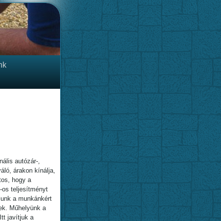
nk
ális autózár-,
áló, árakon kínálja,
tos, hogy a
-os teljesítményt
llunk a munkánkért
nek. Műhelyünk a
tt javítjuk a