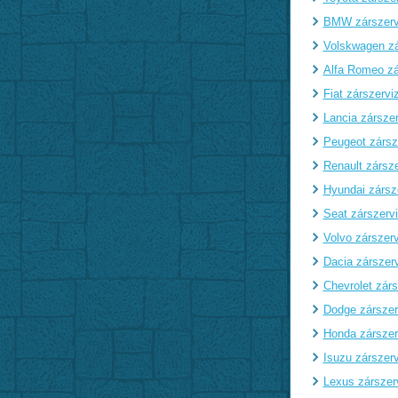
BMW zárszerv
Volskwagen zá
Alfa Romeo zá
Fiat zárszervi
Lancia zárszer
Peugeot zársz
Renault zársze
Hyundai zársz
Seat zárszerv
Volvo zárszerv
Dacia zárszer
Chevrolet zárs
Dodge zárszer
Honda zárszer
Isuzu zárszerv
Lexus zárszer