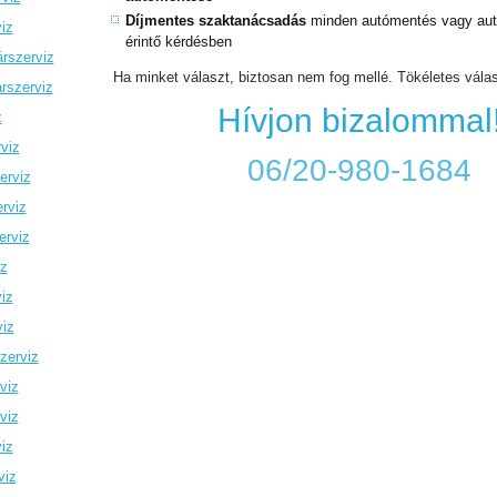
Díjmentes szaktanácsadás
minden autómentés vagy autó
iz
érintő kérdésben
rszerviz
Ha minket választ, biztosan nem fog mellé. Tökéletes vála
rszerviz
Hívjon bizalommal
z
viz
06/20-980-1684
erviz
rviz
erviz
iz
iz
viz
zerviz
viz
viz
iz
viz