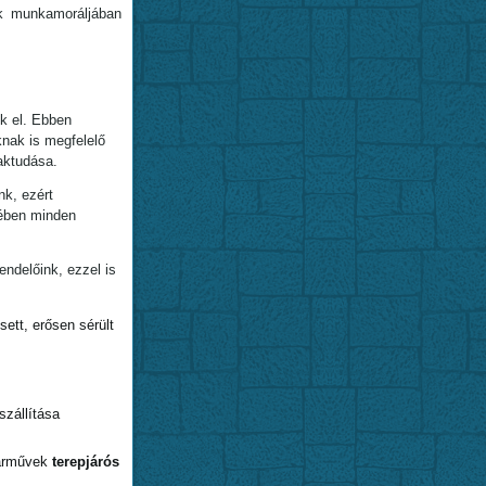
k munkamoráljában
k el. Ebben
knak is megfelelő
aktudása.
nk, ezért
kében minden
ndelőink, ezzel is
ett, erősen sérült
szállítása
járművek
terepjárós