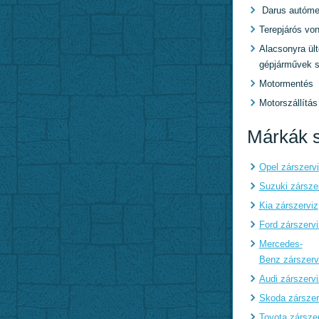
Darus autóme
Terepjárós von
Alacsonyra ült
gépjárművek s
Motormentés
Motorszállítás
Márkák s
Opel zárszerv
Suzuki zársze
Kia zárszerviz
Ford zárszervi
Mercedes-
Benz zárszerv
Audi zárszervi
Skoda zárszer
Toyota zársze