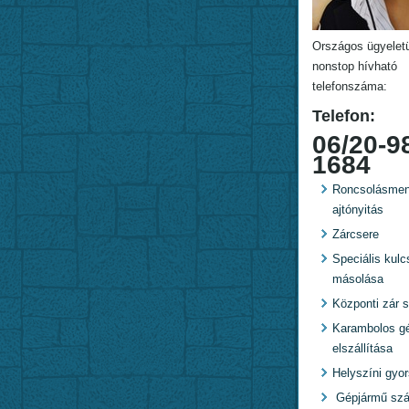
Országos ügyelet
nonstop hívható
telefonszáma:
Telefon:
06/20-9
1684
Roncsolásmen
ajtónyitás
Zárcsere
Speciális kulc
másolása
Központi zár s
Karambolos g
elszállítása
Helyszíni gyo
Gépjármű szál