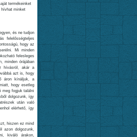
aját termékeinket
l hívhat minket
egyen, és ne tudjon
s felelősségteljes
fontosságú, hogy az
serélni. Mi minden
okozható felesleges
n, minden órájában
z hívásról, akár a
ovábbá azt is, hogy
ő áron kínáljuk, a
iatt, hogy esetleg
 meg fogjuk találni
kből dolgozunk, így
trészek után való
nhol elérhető, így
zt, hiszen ez mind
él azon dolgozunk,
ni, kiváló árakon,