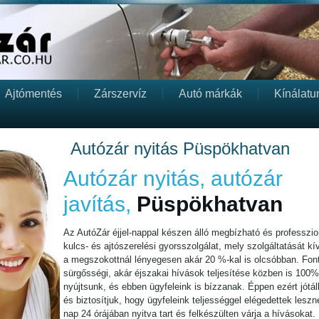
Ajtómentés
Zárszervíz
Autó márkák
Kínálatu
Autózár nyitás Püspökhatvan
Autózár nyitás, autózár
javítás,
Püspökhatvan
Az AutóZár éjjel-nappal készen álló megbízható és professzion
kulcs- és ajtószerelési gyorsszolgálat, mely szolgáltatását kív
a megszokottnál lényegesen akár 20 %-kal is olcsóbban. Fon
sürgősségi, akár éjszakai hívások teljesítése közben is 100%
nyújtsunk, és ebben ügyfeleink is bízzanak. Éppen ezért jótá
és biztosítjuk, hogy ügyfeleink teljességgel elégedettek lesz
nap 24 órájában nyitva tart és felkészülten várja a hívásokat. I