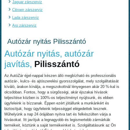
Jaguar zárszerviz
Citroen zárszerviz
Lada zárszerviz
Aro zárszerviz
Autózár nyitás Pilisszántó
Autózár nyitás, autózár
javítás,
Pilisszántó
Az AutóZár éjjel-nappal készen álló megbízható és professzionális
autózár-, kulcs- és ajtószerelési gyorsszolgálat, mely szolgáltatását
kíváló, árakon kínálja, a megszokottnál lényegesen akár 20 %-kal is
olcsóbban. Fontos, hogy a sürgősségi, akár éjszakai hívások
teljesítése közben is 100%-os teljesítményt nyújtsunk, és ebben
ügyfeleink is bízzanak. Éppen ezért jótállunk a munkánkért és
biztosítjuk, hogy ügyfeleink teljességgel elégedettek lesznek.
Műhelyünk a nap 24 órájában nyitva tart és felkészülten várja a
hívásokat. Itt javítjuk a legnagyobb és legismertebb zármárkák
termékeit, köztünk a saját termékeinket is. Szolgáltatásunk az Ön