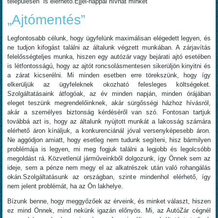
településén is elérhető.Éjjel-nappal hívhat minket
„Ajtómentés”
Legfontosabb célunk, hogy ügyfelünk maximálisan elégedett legyen, és
ne tudjon kifogást találni az általunk végzett munkában. A zárjavítás
felelősségteljes munka, hiszen egy autózár vagy bejárati ajtó esetében
is létfontosságú, hogy az ajtót roncsolásmentesen sikerüljön kinyitni és
a zárat kicserélni. Mi minden esetben erre törekszünk, hogy így
elkerüljük az ügyfeleknek okozható felesleges költségeket.
Szolgáltatásaink átfogóak, az év minden napján, minden órájában
eleget teszünk megrendelőinknek, akár sürgősségi házhoz hívásról,
akár a személyes biztonság kérdéséről van szó. Fontosan tartjuk
továbbá azt is, hogy az általunk nyújtott munkát a lakosság számára
elérhető áron kínáljuk, a konkurenciánál jóval versenyképesebb áron.
Ne aggódjon amiatt, hogy esetleg nem tudunk segíteni, hisz bármilyen
problémája is legyen, mi meg fogjuk találni a legjobb és legolcsóbb
megoldást rá. Közvetlenül járműveinkből dolgozunk, így Önnek sem az
ideje, sem a pénze nem megy el az alkatrészek után való rohangálás
okán.Szolgáltatásunk az országban, szinte mindenhol elérhető, így
nem jelent problémát, ha az Ön lakhelye.
Bízunk benne, hogy meggyőzőek az érveink, és minket választ, hiszen
ez mind Önnek, mind nekünk igazán előnyös. Mi, az AutóZár cégnél