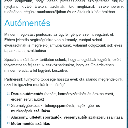
azon dolgozunk, hogy igazán professzionális szolgáltatást tudjunk
nyújtani, kiváló árakon, azoknak, kik megbíznak szakembereink
tudásában, cégünk munkamoráljában és az általunk kínált árakban.
Autómentés
Minden megbízást pontosan, az ügyfél igényei szerint végzünk el.
Ebben jelentős segítségünkre van a komoly, európai szintű
elvárásoknak is megfelelő járműparkunk, valamint dolgozóink sok éves
tapasztalata, szaktudása.
Speciális szállítások területén célunk, hogy a legjobbak legyünk, ezért
folyamatosan fejlesztjük eszközparkunkat, hogy az Ön érdekében
minden feladatra fel legyünk készülve.
Partnereink túlnyomó többsége hosszú évek óta állandó megrendelőink,
ezzel is igazolva munkánk minőségét.
Darus autómentés
(bezárt, kormányzárhibás és árokba esett,
erősen sérült autók)
Személygépkocsik, tehergépjárművek, hajók, gép- és
munkagépek
szállítása
Alacsony, ültetett sportautók, versenyautók
szakszerű szállítása
Motormentés-szállítás