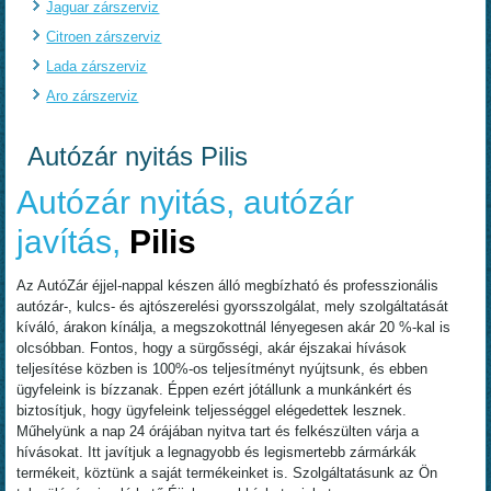
Jaguar zárszerviz
Citroen zárszerviz
Lada zárszerviz
Aro zárszerviz
Autózár nyitás Pilis
Autózár nyitás, autózár
javítás,
Pilis
Az AutóZár éjjel-nappal készen álló megbízható és professzionális
autózár-, kulcs- és ajtószerelési gyorsszolgálat, mely szolgáltatását
kíváló, árakon kínálja, a megszokottnál lényegesen akár 20 %-kal is
olcsóbban. Fontos, hogy a sürgősségi, akár éjszakai hívások
teljesítése közben is 100%-os teljesítményt nyújtsunk, és ebben
ügyfeleink is bízzanak. Éppen ezért jótállunk a munkánkért és
biztosítjuk, hogy ügyfeleink teljességgel elégedettek lesznek.
Műhelyünk a nap 24 órájában nyitva tart és felkészülten várja a
hívásokat. Itt javítjuk a legnagyobb és legismertebb zármárkák
termékeit, köztünk a saját termékeinket is. Szolgáltatásunk az Ön