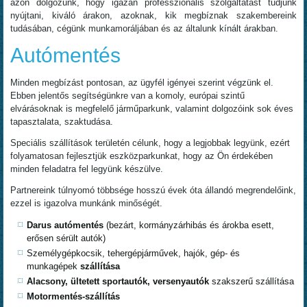
azon dolgozunk, hogy igazán professzionális szolgáltatást tudjunk
nyújtani, kiváló árakon, azoknak, kik megbíznak szakembereink
tudásában, cégünk munkamoráljában és az általunk kínált árakban.
Autómentés
Minden megbízást pontosan, az ügyfél igényei szerint végzünk el.
Ebben jelentős segítségünkre van a komoly, európai szintű
elvárásoknak is megfelelő járműparkunk, valamint dolgozóink sok éves
tapasztalata, szaktudása.
Speciális szállítások területén célunk, hogy a legjobbak legyünk, ezért
folyamatosan fejlesztjük eszközparkunkat, hogy az Ön érdekében
minden feladatra fel legyünk készülve.
Partnereink túlnyomó többsége hosszú évek óta állandó megrendelőink,
ezzel is igazolva munkánk minőségét.
Darus autómentés
(bezárt, kormányzárhibás és árokba esett,
erősen sérült autók)
Személygépkocsik, tehergépjárművek, hajók, gép- és
munkagépek
szállítása
Alacsony, ültetett sportautók, versenyautók
szakszerű szállítása
Motormentés-szállítás