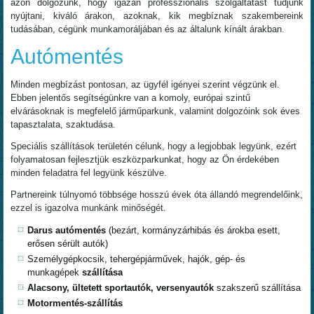
azon dolgozunk, hogy igazán professzionális szolgáltatást tudjunk
nyújtani, kiváló árakon, azoknak, kik megbíznak szakembereink
tudásában, cégünk munkamoráljában és az általunk kínált árakban.
Autómentés
Minden megbízást pontosan, az ügyfél igényei szerint végzünk el.
Ebben jelentős segítségünkre van a komoly, európai szintű
elvárásoknak is megfelelő járműparkunk, valamint dolgozóink sok éves
tapasztalata, szaktudása.
Speciális szállítások területén célunk, hogy a legjobbak legyünk, ezért
folyamatosan fejlesztjük eszközparkunkat, hogy az Ön érdekében
minden feladatra fel legyünk készülve.
Partnereink túlnyomó többsége hosszú évek óta állandó megrendelőink,
ezzel is igazolva munkánk minőségét.
Darus autómentés
(bezárt, kormányzárhibás és árokba esett,
erősen sérült autók)
Személygépkocsik, tehergépjárművek, hajók, gép- és
munkagépek
szállítása
Alacsony, ültetett sportautók, versenyautók
szakszerű szállítása
Motormentés-szállítás