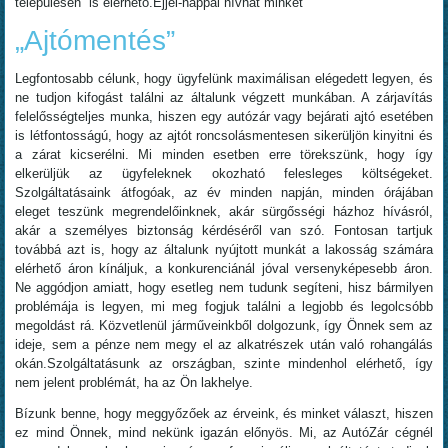
településén is elérhető.Éjjel-nappal hívhat minket
„Ajtómentés”
Legfontosabb célunk, hogy ügyfelünk maximálisan elégedett legyen, és
ne tudjon kifogást találni az általunk végzett munkában. A zárjavítás
felelősségteljes munka, hiszen egy autózár vagy bejárati ajtó esetében
is létfontosságú, hogy az ajtót roncsolásmentesen sikerüljön kinyitni és
a zárat kicserélni. Mi minden esetben erre törekszünk, hogy így
elkerüljük az ügyfeleknek okozható felesleges költségeket.
Szolgáltatásaink átfogóak, az év minden napján, minden órájában
eleget teszünk megrendelőinknek, akár sürgősségi házhoz hívásról,
akár a személyes biztonság kérdéséről van szó. Fontosan tartjuk
továbbá azt is, hogy az általunk nyújtott munkát a lakosság számára
elérhető áron kínáljuk, a konkurenciánál jóval versenyképesebb áron.
Ne aggódjon amiatt, hogy esetleg nem tudunk segíteni, hisz bármilyen
problémája is legyen, mi meg fogjuk találni a legjobb és legolcsóbb
megoldást rá. Közvetlenül járműveinkből dolgozunk, így Önnek sem az
ideje, sem a pénze nem megy el az alkatrészek után való rohangálás
okán.Szolgáltatásunk az országban, szinte mindenhol elérhető, így
nem jelent problémát, ha az Ön lakhelye.
Bízunk benne, hogy meggyőzőek az érveink, és minket választ, hiszen
ez mind Önnek, mind nekünk igazán előnyös. Mi, az AutóZár cégnél