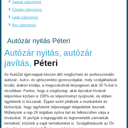
Jaguar zárszerviz
Citroen zárszerviz
Lada zárszerviz
Aro zárszerviz
Autózár nyitás Péteri
Autózár nyitás, autózár
javítás,
Péteri
Az AutóZár éjjel-nappal készen álló megbízható és professzionális
autózár-, kulcs- és ajtószerelési gyorsszolgálat, mely szolgáltatását
kíváló, árakon kínálja, a megszokottnál lényegesen akár 20 %-kal is
olcsóbban. Fontos, hogy a sürgősségi, akár éjszakai hívások
teljesítése közben is 100%-os teljesítményt nyújtsunk, és ebben
ügyfeleink is bízzanak. Éppen ezért jótállunk a munkánkért és
biztosítjuk, hogy ügyfeleink teljességgel elégedettek lesznek.
Műhelyünk a nap 24 órájában nyitva tart és felkészülten várja a
hívásokat. Itt javítjuk a legnagyobb és legismertebb zármárkák
termékeit, köztünk a saját termékeinket is. Szolgáltatásunk az Ön