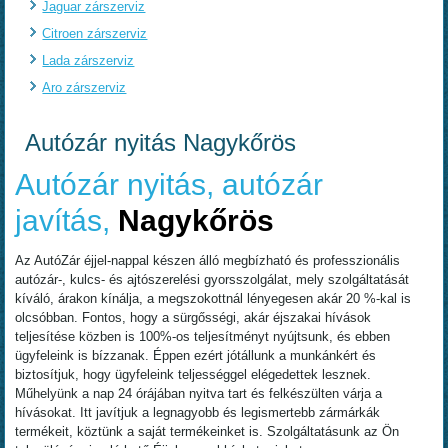
Jaguar zárszerviz
Citroen zárszerviz
Lada zárszerviz
Aro zárszerviz
Autózár nyitás Nagykőrös
Autózár nyitás, autózár
javítás,
Nagykőrös
Az AutóZár éjjel-nappal készen álló megbízható és professzionális
autózár-, kulcs- és ajtószerelési gyorsszolgálat, mely szolgáltatását
kíváló, árakon kínálja, a megszokottnál lényegesen akár 20 %-kal is
olcsóbban. Fontos, hogy a sürgősségi, akár éjszakai hívások
teljesítése közben is 100%-os teljesítményt nyújtsunk, és ebben
ügyfeleink is bízzanak. Éppen ezért jótállunk a munkánkért és
biztosítjuk, hogy ügyfeleink teljességgel elégedettek lesznek.
Műhelyünk a nap 24 órájában nyitva tart és felkészülten várja a
hívásokat. Itt javítjuk a legnagyobb és legismertebb zármárkák
termékeit, köztünk a saját termékeinket is. Szolgáltatásunk az Ön