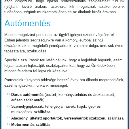
azon dolgozunk, hogy igazán professzionális szolgáltatást tudjunk
nyújtani, kiváló árakon, azoknak, kik megbíznak szakembereink
tudásában, cégünk munkamoráljában és az általunk kínált árakban.
Autómentés
Minden megbízást pontosan, az ügyfél igényei szerint végzünk el.
Ebben jelentős segítségünkre van a komoly, európai szintű
elvárásoknak is megfelelő járműparkunk, valamint dolgozóink sok éves
tapasztalata, szaktudása.
Speciális szállítások területén célunk, hogy a legjobbak legyünk, ezért
folyamatosan fejlesztjük eszközparkunkat, hogy az Ön érdekében
minden feladatra fel legyünk készülve.
Partnereink túlnyomó többsége hosszú évek óta állandó megrendelőink,
ezzel is igazolva munkánk minőségét.
Darus autómentés
(bezárt, kormányzárhibás és árokba esett,
erősen sérült autók)
Személygépkocsik, tehergépjárművek, hajók, gép- és
munkagépek
szállítása
Alacsony, ültetett sportautók, versenyautók
szakszerű szállítása
Motormentés-szállítás