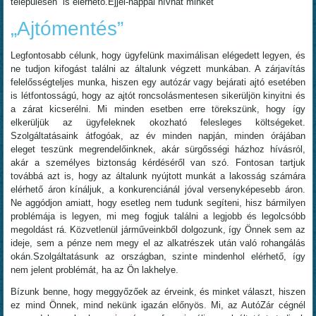
településén is elérhető.Éjjel-nappal hívhat minket
„Ajtómentés”
Legfontosabb célunk, hogy ügyfelünk maximálisan elégedett legyen, és
ne tudjon kifogást találni az általunk végzett munkában. A zárjavítás
felelősségteljes munka, hiszen egy autózár vagy bejárati ajtó esetében
is létfontosságú, hogy az ajtót roncsolásmentesen sikerüljön kinyitni és
a zárat kicserélni. Mi minden esetben erre törekszünk, hogy így
elkerüljük az ügyfeleknek okozható felesleges költségeket.
Szolgáltatásaink átfogóak, az év minden napján, minden órájában
eleget teszünk megrendelőinknek, akár sürgősségi házhoz hívásról,
akár a személyes biztonság kérdéséről van szó. Fontosan tartjuk
továbbá azt is, hogy az általunk nyújtott munkát a lakosság számára
elérhető áron kínáljuk, a konkurenciánál jóval versenyképesebb áron.
Ne aggódjon amiatt, hogy esetleg nem tudunk segíteni, hisz bármilyen
problémája is legyen, mi meg fogjuk találni a legjobb és legolcsóbb
megoldást rá. Közvetlenül járműveinkből dolgozunk, így Önnek sem az
ideje, sem a pénze nem megy el az alkatrészek után való rohangálás
okán.Szolgáltatásunk az országban, szinte mindenhol elérhető, így
nem jelent problémát, ha az Ön lakhelye.
Bízunk benne, hogy meggyőzőek az érveink, és minket választ, hiszen
ez mind Önnek, mind nekünk igazán előnyös. Mi, az AutóZár cégnél