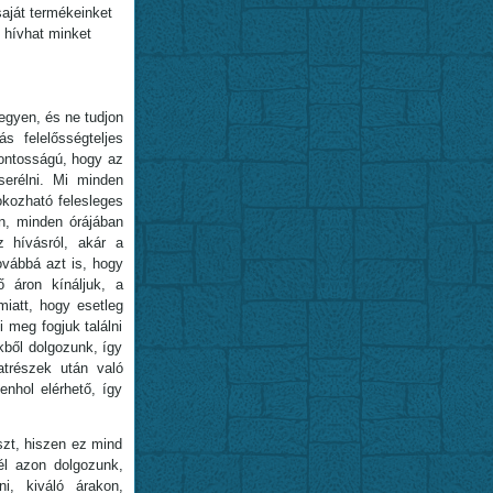
aját termékeinket
l hívhat minket
egyen, és ne tudjon
s felelősségteljes
fontosságú, hogy az
serélni. Mi minden
okozható felesleges
n, minden órájában
z hívásról, akár a
ovábbá azt is, hogy
ő áron kínáljuk, a
iatt, hogy esetleg
 meg fogjuk találni
kből dolgozunk, így
trészek után való
nhol elérhető, így
zt, hiszen ez mind
él azon dolgozunk,
ni, kiváló árakon,