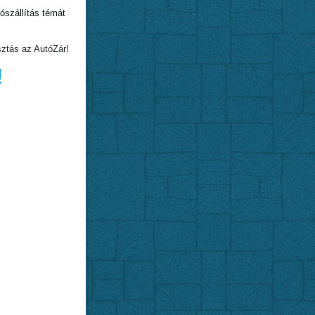
szállítás témát
sztás az AutóZár!
!