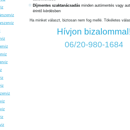
Díjmentes szaktanácsadás
minden autómentés vagy autó
iz
érintő kérdésben
rszerviz
Ha minket választ, biztosan nem fog mellé. Tökéletes vála
rszerviz
Hívjon bizalommal
z
viz
06/20-980-1684
erviz
rviz
erviz
iz
iz
viz
zerviz
viz
viz
iz
viz