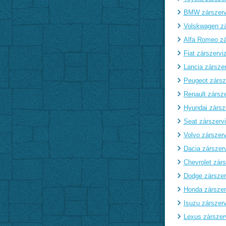
BMW zárszerv
Volskwagen zá
Alfa Romeo zá
Fiat zárszervi
Lancia zárszer
Peugeot zársz
Renault zársze
Hyundai zársz
Seat zárszerv
Volvo zárszerv
Dacia zárszer
Chevrolet zárs
Dodge zárszer
Honda zárszer
Isuzu zárszerv
Lexus zárszer