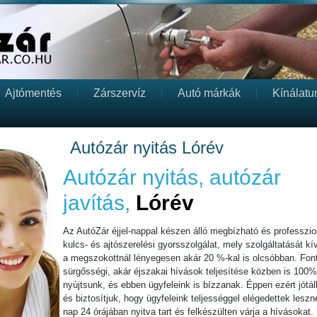
Ajtómentés
Zárszervíz
Autó márkák
Kínálatu
Autózár nyitás Lórév
Autózár nyitás, autózár
javítás,
Lórév
Az AutóZár éjjel-nappal készen álló megbízható és professzion
kulcs- és ajtószerelési gyorsszolgálat, mely szolgáltatását kív
a megszokottnál lényegesen akár 20 %-kal is olcsóbban. Fon
sürgősségi, akár éjszakai hívások teljesítése közben is 100%
nyújtsunk, és ebben ügyfeleink is bízzanak. Éppen ezért jótá
és biztosítjuk, hogy ügyfeleink teljességgel elégedettek lesz
nap 24 órájában nyitva tart és felkészülten várja a hívásokat. I