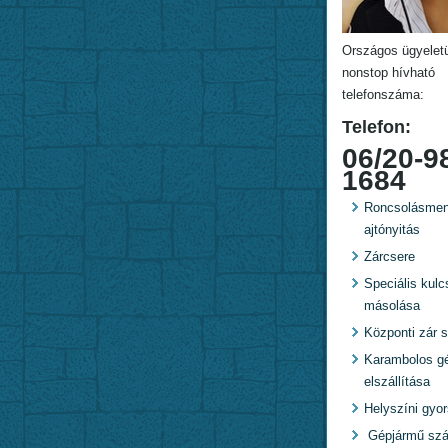
Országos ügyelet
nonstop hívható
telefonszáma:
Telefon:
06/20-9
1684
Roncsolásmen
ajtónyitás
Zárcsere
Speciális kulc
másolása
Központi zár s
Karambolos g
elszállítása
Helyszíni gyo
Gépjármű szál