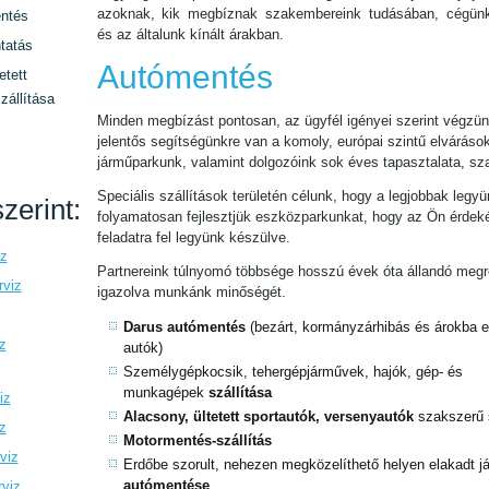
azoknak, kik megbíznak szakembereink tudásában, cégün
ntés
és az általunk kínált árakban.
tatás
Autómentés
etett
zállítása
Minden megbízást pontosan, az ügyfél igényei szerint végzün
jelentős segítségünkre van a komoly, európai szintű elváráso
járműparkunk, valamint dolgozóink sok éves tapasztalata, sz
Speciális szállítások területén célunk, hogy a legjobbak legyü
zerint:
folyamatosan fejlesztjük eszközparkunkat, hogy az Ön érde
feladatra fel legyünk készülve.
iz
Partnereink túlnyomó többsége hosszú évek óta állandó megre
rviz
igazolva munkánk minőségét.
Darus autómentés
(bezárt, kormányzárhibás és árokba es
z
autók)
Személygépkocsik, tehergépjárművek, hajók, gép- és
munkagépek
szállítása
iz
Alacsony, ültetett sportautók, versenyautók
szakszerű 
z
Motormentés-szállítás
viz
Erdőbe szorult, nehezen megközelíthető helyen elakadt 
autómentése
rviz