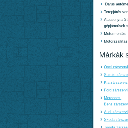
Darus autóme
Terepjárós von
Alacsonyra ült
gépjárművek s
Motormentés
Motorszállítás
Márkák s
Opel zárszerv
Suzuki zársze
Kia zárszerviz
Ford zárszervi
Mercedes-
Benz zárszerv
Audi zárszervi
Skoda zárszer
Toyota zársze