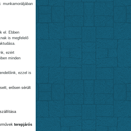
k munkamoráljában
k el. Ebben
knak is megfelelő
aktudása.
nk, ezért
kében minden
ndelőink, ezzel is
ett, erősen sérült
szállítása
járművek
terepjárós