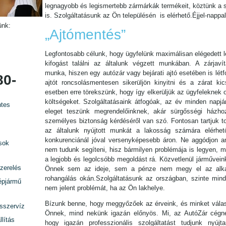
legnagyobb és legismertebb zármárkák termékeit, köztünk a s
is. Szolgáltatásunk az Ön településén is elérhető.Éjjel-nappa
ünk:
„Ajtómentés”
Legfontosabb célunk, hogy ügyfelünk maximálisan elégedett l
kifogást találni az általunk végzett munkában. A zárjavítá
munka, hiszen egy autózár vagy bejárati ajtó esetében is lét
80-
ajtót roncsolásmentesen sikerüljön kinyitni és a zárat kic
esetben erre törekszünk, hogy így elkerüljük az ügyfeleknek 
költségeket. Szolgáltatásaink átfogóak, az év minden napjá
tes
eleget teszünk megrendelőinknek, akár sürgősségi házho
személyes biztonság kérdéséről van szó. Fontosan tartjuk t
az általunk nyújtott munkát a lakosság számára elérhet
konkurenciánál jóval versenyképesebb áron. Ne aggódjon am
sok
nem tudunk segíteni, hisz bármilyen problémája is legyen, mi
a legjobb és legolcsóbb megoldást rá. Közvetlenül járművein
zerelés
Önnek sem az ideje, sem a pénze nem megy el az alka
rohangálás okán.Szolgáltatásunk az országban, szinte minde
épjármű
nem jelent problémát, ha az Ön lakhelye.
Bízunk benne, hogy meggyőzőek az érveink, és minket válas
rsszervíz
Önnek, mind nekünk igazán előnyös. Mi, az AutóZár cégn
lítás
hogy igazán professzionális szolgáltatást tudjunk nyújta