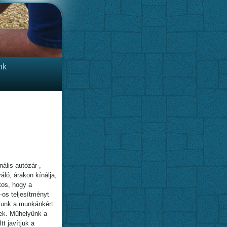
nk
ális autózár-,
áló, árakon kínálja,
tos, hogy a
-os teljesítményt
llunk a munkánkért
nek. Műhelyünk a
tt javítjuk a