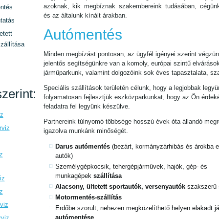
azoknak, kik megbíznak szakembereink tudásában, cégün
ntés
és az általunk kínált árakban.
tatás
Autómentés
etett
zállítása
Minden megbízást pontosan, az ügyfél igényei szerint végzün
jelentős segítségünkre van a komoly, európai szintű elváráso
járműparkunk, valamint dolgozóink sok éves tapasztalata, sz
Speciális szállítások területén célunk, hogy a legjobbak legyü
zerint:
folyamatosan fejlesztjük eszközparkunkat, hogy az Ön érde
feladatra fel legyünk készülve.
iz
Partnereink túlnyomó többsége hosszú évek óta állandó megre
rviz
igazolva munkánk minőségét.
Darus autómentés
(bezárt, kormányzárhibás és árokba es
z
autók)
Személygépkocsik, tehergépjárművek, hajók, gép- és
munkagépek
szállítása
iz
Alacsony, ültetett sportautók, versenyautók
szakszerű 
z
Motormentés-szállítás
viz
Erdőbe szorult, nehezen megközelíthető helyen elakadt 
autómentése
rviz