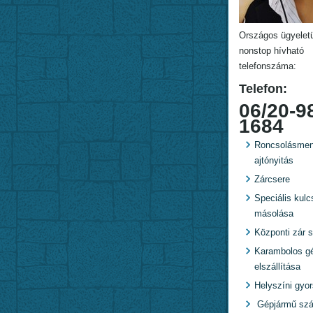
Országos ügyelet
nonstop hívható
telefonszáma:
Telefon:
06/20-9
1684
Roncsolásmen
ajtónyitás
Zárcsere
Speciális kulc
másolása
Központi zár s
Karambolos g
elszállítása
Helyszíni gyo
Gépjármű szál