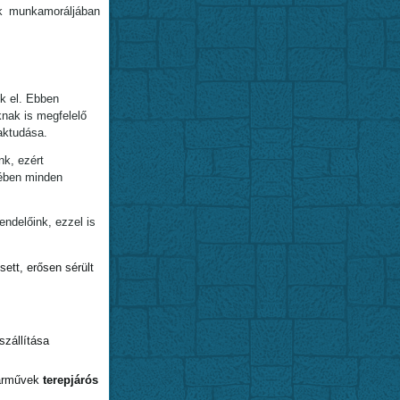
k munkamoráljában
k el. Ebben
knak is megfelelő
aktudása.
nk, ezért
kében minden
ndelőink, ezzel is
ett, erősen sérült
szállítása
járművek
terepjárós