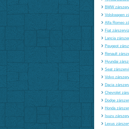
BMW zárszerv
Volskwagen zá
Alfa Romeo zá
Fiat zárszervi
Lancia zárszer
Peugeot zársz
Renault zársze
Hyundai zársz
Seat zárszerv
Volvo zárszerv
Dacia zárszer
Chevrolet zárs
Dodge zárszer
Honda zárszer
Isuzu zárszerv
Lexus zárszer