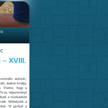
nk
nc
l –
XVIII.
zionális autózár-,
áló, árakon kínálja,
n. Fontos, hogy a
0%-os teljesítményt
állunk a munkánkért
esznek. Műhelyünk a
kat. Itt javítjuk a