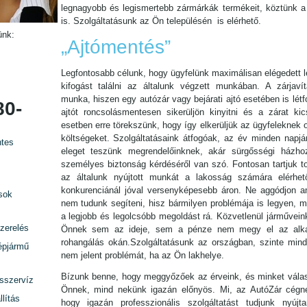
legnagyobb és legismertebb zármárkák termékeit, köztünk a 
is. Szolgáltatásunk az Ön településén is elérhető.
ünk:
„Ajtómentés”
Legfontosabb célunk, hogy ügyfelünk maximálisan elégedett l
kifogást találni az általunk végzett munkában. A zárjavítá
munka, hiszen egy autózár vagy bejárati ajtó esetében is lét
80-
ajtót roncsolásmentesen sikerüljön kinyitni és a zárat kic
esetben erre törekszünk, hogy így elkerüljük az ügyfeleknek 
költségeket. Szolgáltatásaink átfogóak, az év minden napjá
tes
eleget teszünk megrendelőinknek, akár sürgősségi házho
személyes biztonság kérdéséről van szó. Fontosan tartjuk t
az általunk nyújtott munkát a lakosság számára elérhet
konkurenciánál jóval versenyképesebb áron. Ne aggódjon am
sok
nem tudunk segíteni, hisz bármilyen problémája is legyen, mi
a legjobb és legolcsóbb megoldást rá. Közvetlenül járművein
zerelés
Önnek sem az ideje, sem a pénze nem megy el az alka
rohangálás okán.Szolgáltatásunk az országban, szinte minde
épjármű
nem jelent problémát, ha az Ön lakhelye.
Bízunk benne, hogy meggyőzőek az érveink, és minket válas
rsszervíz
Önnek, mind nekünk igazán előnyös. Mi, az AutóZár cégn
lítás
hogy igazán professzionális szolgáltatást tudjunk nyújta