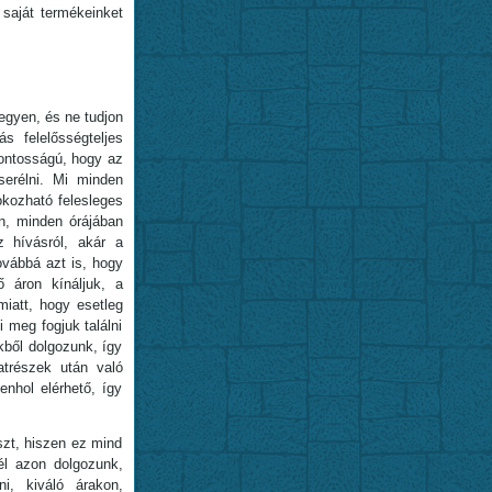
saját termékeinket
egyen, és ne tudjon
s felelősségteljes
fontosságú, hogy az
serélni. Mi minden
okozható felesleges
n, minden órájában
z hívásról, akár a
ovábbá azt is, hogy
ő áron kínáljuk, a
iatt, hogy esetleg
 meg fogjuk találni
kből dolgozunk, így
trészek után való
nhol elérhető, így
zt, hiszen ez mind
él azon dolgozunk,
ni, kiváló árakon,