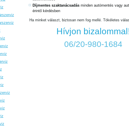
Díjmentes szaktanácsadás
minden autómentés vagy autó
iz
érintő kérdésben
rszerviz
Ha minket választ, biztosan nem fog mellé. Tökéletes vála
rszerviz
Hívjon bizalommal
z
viz
06/20-980-1684
erviz
rviz
erviz
iz
iz
viz
zerviz
viz
viz
iz
viz