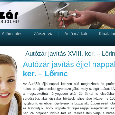
Ajtómentés
Zárszervíz
Autó márkák
Kínálatu
Autózár javítás XVIII. ker. – Lőri
Autózár javítás éjjel nappa
ker. – Lőrinc
Az AutóZár éjjel-nappal készen álló megbízható és profess
kulcs- és ajtószerelési gyorsszolgálat, mely szolgáltatását kív
a megszokottnál lényegesen akár 20 %-kal is olcsóbba
sürgősségi, akár éjszakai hívások teljesítése közben is 10
nyújtsunk, és ebben ügyfeleink is bízzanak. Éppen ezért jót
és biztosítjuk, hogy ügyfeleink teljességgel elégedettek l
nap 24 órájában nyitva tart és felkészülten várja a híváso