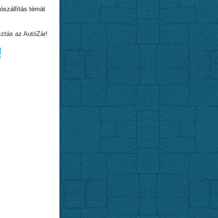
szállítás témát
sztás az AutóZár!
!