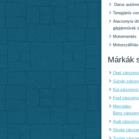
Darus autóme
Terepjárós von
Alacsonyra ült
gépjárművek s
Motormentés
Motorszállítás
Márkák s
Opel zárszerv
Suzuki zársze
Kia zárszerviz
Ford zárszervi
Mercedes-
Benz zárszerv
Audi zárszervi
Skoda zárszer
Toyota zársze