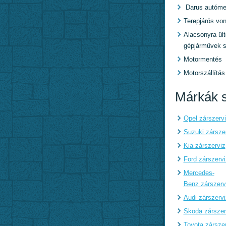
Darus autóme
Terepjárós von
Alacsonyra ült
gépjárművek s
Motormentés
Motorszállítás
Márkák s
Opel zárszerv
Suzuki zársze
Kia zárszerviz
Ford zárszervi
Mercedes-
Benz zárszerv
Audi zárszervi
Skoda zárszer
Toyota zársze