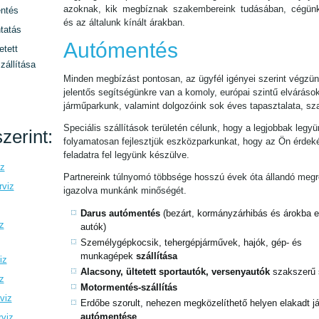
azoknak, kik megbíznak szakembereink tudásában, cégün
ntés
és az általunk kínált árakban.
tatás
Autómentés
etett
zállítása
Minden megbízást pontosan, az ügyfél igényei szerint végzün
jelentős segítségünkre van a komoly, európai szintű elváráso
járműparkunk, valamint dolgozóink sok éves tapasztalata, sz
Speciális szállítások területén célunk, hogy a legjobbak legyü
zerint:
folyamatosan fejlesztjük eszközparkunkat, hogy az Ön érde
feladatra fel legyünk készülve.
iz
Partnereink túlnyomó többsége hosszú évek óta állandó megre
rviz
igazolva munkánk minőségét.
Darus autómentés
(bezárt, kormányzárhibás és árokba es
z
autók)
Személygépkocsik, tehergépjárművek, hajók, gép- és
munkagépek
szállítása
iz
Alacsony, ültetett sportautók, versenyautók
szakszerű 
z
Motormentés-szállítás
viz
Erdőbe szorult, nehezen megközelíthető helyen elakadt 
autómentése
rviz