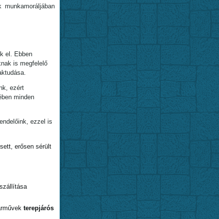
k munkamoráljában
k el. Ebben
knak is megfelelő
aktudása.
nk, ezért
kében minden
ndelőink, ezzel is
ett, erősen sérült
szállítása
járművek
terepjárós