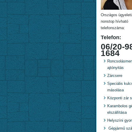
Országos ügyelet
nonstop hívható
telefonszáma:
Telefon:
06/20-9
1684
Roncsolásmen
ajtónyitás
Zárcsere
Speciális kulc
másolása
Központi zár s
Karambolos g
elszállítása
Helyszíni gyo
Gépjármű szál