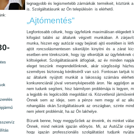
legnagyobb és legismertebb zármárkák termékeit, köztünk a 
is. Szolgáltatásunk az Ön településén is elérhető.
ünk:
„Ajtómentés”
Legfontosabb célunk, hogy ügyfelünk maximálisan elégedett l
kifogást találni az általunk végzett munkában. A zárjavítá
munka, hiszen egy autózár vagy bejárati ajtó esetében is lét
80-
ajtót roncsolásmentesen sikerüljön kinyitni és a zárat kic
esetben erre törekszünk, hogy így elkerüljük az ügyfeleknek 
költségeket. Szolgáltatásaink átfogóak, az év minden napjá
tes
eleget teszünk megrendelőinknek, akár sürgősségi házho
személyes biztonság kérdéséről van szó. Fontosan tartjuk t
az általunk nyújtott munkát a lakosság számára elérhet
konkurenciánál jóval versenyképesebb áron. Ne aggódjon am
sok
nem tudunk segíteni, hisz bármilyen problémája is legyen, mi
a legjobb és legolcsóbb megoldást rá. Közvetlenül járművein
zerelés
Önnek sem az ideje, sem a pénze nem megy el az alka
rohangálás okán.Szolgáltatásunk az országban, szinte minde
épjármű
nem jelent problémát, ha az Ön lakhelye.
Bízunk benne, hogy meggyőzőek az érveink, és minket válas
rsszervíz
Önnek, mind nekünk igazán előnyös. Mi, az AutóZár cégn
lítás
hogy igazán professzionális szolgáltatást tudjunk nyújta