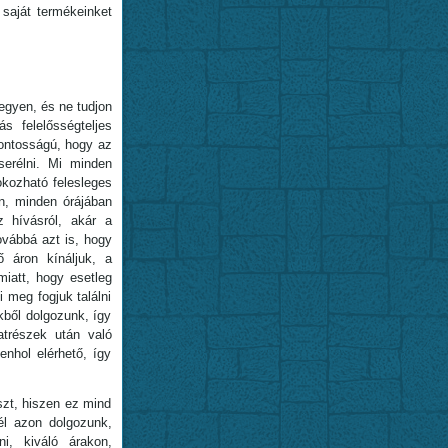
saját termékeinket
egyen, és ne tudjon
s felelősségteljes
fontosságú, hogy az
serélni. Mi minden
okozható felesleges
n, minden órájában
z hívásról, akár a
ovábbá azt is, hogy
ő áron kínáljuk, a
iatt, hogy esetleg
 meg fogjuk találni
kből dolgozunk, így
trészek után való
nhol elérhető, így
zt, hiszen ez mind
él azon dolgozunk,
ni, kiváló árakon,