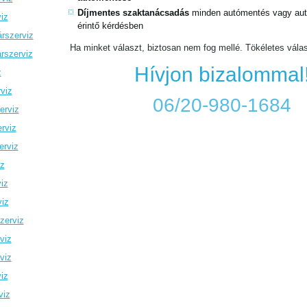
Díjmentes szaktanácsadás
minden autómentés vagy autó
iz
érintő kérdésben
rszerviz
Ha minket választ, biztosan nem fog mellé. Tökéletes vála
rszerviz
Hívjon bizalommal
z
viz
06/20-980-1684
erviz
rviz
erviz
iz
iz
viz
zerviz
viz
viz
iz
viz