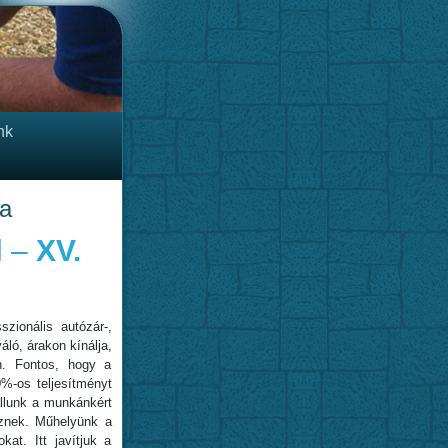
nk
ta
l –
XV.
zionális autózár-,
áló, árakon kínálja,
n. Fontos, hogy a
0%-os teljesítményt
állunk a munkánkért
esznek. Műhelyünk a
kat. Itt javítjuk a