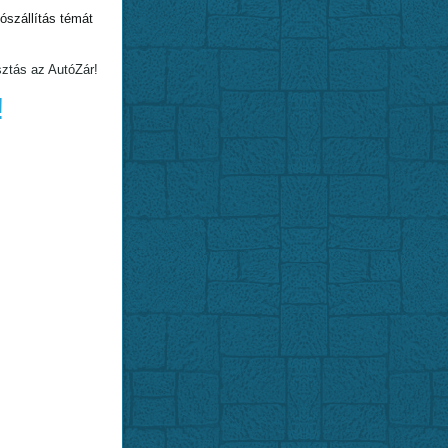
szállítás témát
sztás az AutóZár!
!