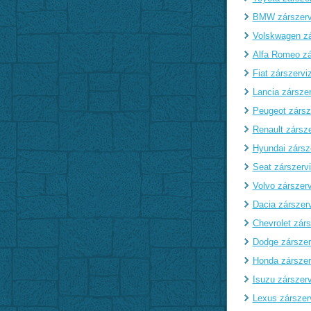
BMW zárszerv
Volskwagen zá
Alfa Romeo zá
Fiat zárszervi
Lancia zárszer
Peugeot zársz
Renault zársze
Hyundai zársz
Seat zárszerv
Volvo zárszerv
Dacia zárszer
Chevrolet zárs
Dodge zárszer
Honda zárszer
Isuzu zárszerv
Lexus zárszer