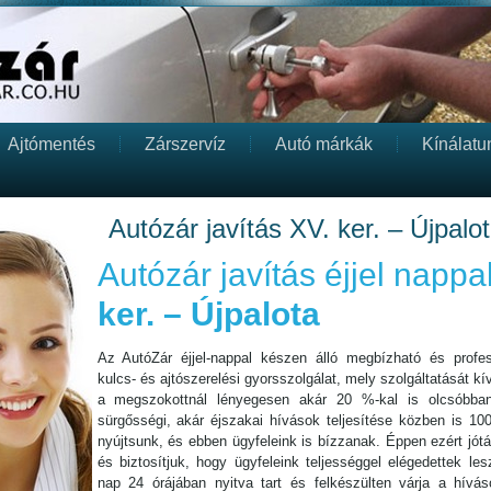
Ajtómentés
Zárszervíz
Autó márkák
Kínálatu
Autózár javítás XV. ker. – Újpalo
Autózár javítás éjjel nappa
ker. – Újpalota
Az AutóZár éjjel-nappal készen álló megbízható és profess
kulcs- és ajtószerelési gyorsszolgálat, mely szolgáltatását kív
a megszokottnál lényegesen akár 20 %-kal is olcsóbba
sürgősségi, akár éjszakai hívások teljesítése közben is 10
nyújtsunk, és ebben ügyfeleink is bízzanak. Éppen ezért jót
és biztosítjuk, hogy ügyfeleink teljességgel elégedettek l
nap 24 órájában nyitva tart és felkészülten várja a híváso