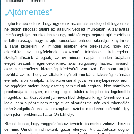
településén is elérhető.
„Ajtómentés”
Legfontosabb célunk, hogy ügyfelünk maximálisan elégedett legyen, és
ne tudjon kifogást találni az általunk végzett munkában. A zárjavítás
felelősségteljes munka, hiszen egy autózár vagy bejárati ajtó esetében
is létfontosságú, hogy az ajtót roncsolásmentesen sikerüljön kinyitni és
a zárat kicserélni. Mi minden esetben erre törekszünk, hogy így
elkerüljük az ügyfeleknek okozható felesleges költségeket.
Szolgáltatásaink átfogóak, az év minden napján, minden órájában
eleget teszünk megrendelőinknek, akár sürgősségi házhoz hívásról,
akár a személyes biztonság kérdéséről van szó. Fontosan tartjuk
továbbá azt is, hogy az általunk nyújtott munkát a lakosság számára
elérhető áron kínáljuk, a konkurenciánál jóval versenyképesebb áron.
Ne aggódjon amiatt, hogy esetleg nem tudunk segíteni, hisz bármilyen
problémája is legyen, mi meg fogjuk találni a legjobb és legolcsóbb
megoldást rá. Közvetlenül járműveinkből dolgozunk, így Önnek sem az
ideje, sem a pénze nem megy el az alkatrészek után való rohangálás
okán.Szolgáltatásunk az országban, szinte mindenhol elérhető, így
nem jelent problémát, ha az Ön lakhelye.
Bízunk benne, hogy meggyőzőek az érveink, és minket választ, hiszen
ez mind Önnek, mind nekünk igazán előnyös. Mi, az AutóZár cégnél