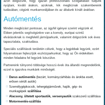
azon dolgozunk, hogy igazán professzionális szolgáltatást tudjunk
nyújtani, kiváló árakon, azoknak, kik megbíznak szakembereink
tudásában, cégünk munkamoráljában és az általunk kínált árakban.
Autómentés
Minden megbízást pontosan, az ügyfél igényei szerint végzünk el.
Ebben jelentős segítségünkre van a komoly, európai szintű
elvárásoknak is megfelelő járműparkunk, valamint dolgozóink sok éves
tapasztalata, szaktudása.
Speciális szállítások területén célunk, hogy a legjobbak legyünk, ezért
folyamatosan fejlesztjük eszközparkunkat, hogy az Ön érdekében
minden feladatra fel legyünk készülve.
Partnereink túlnyomó többsége hosszú évek óta állandó megrendelőink,
ezzel is igazolva munkánk minőségét.
Darus autómentés
(bezárt, kormányzárhibás és árokba esett,
erősen sérült autók)
Személygépkocsik, tehergépjárművek, hajók, gép- és
munkagépek
szállítása
Alacsony, ültetett sportautók, versenyautók
szakszerű szállítása
Motormentés-szállítás