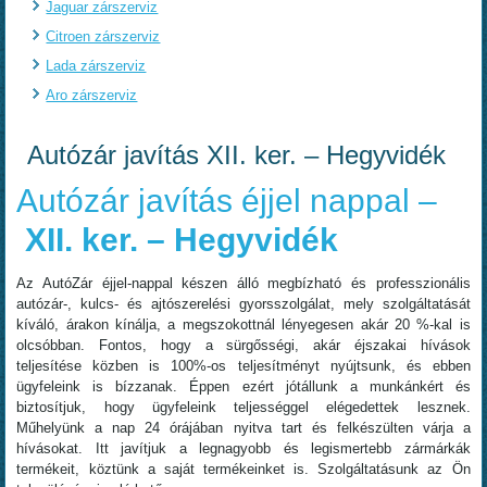
Jaguar zárszerviz
Citroen zárszerviz
Lada zárszerviz
Aro zárszerviz
Autózár javítás XII. ker. – Hegyvidék
Autózár javítás éjjel nappal –
XII. ker. – Hegyvidék
Az AutóZár éjjel-nappal készen álló megbízható és professzionális
autózár-, kulcs- és ajtószerelési gyorsszolgálat, mely szolgáltatását
kíváló, árakon kínálja, a megszokottnál lényegesen akár 20 %-kal is
olcsóbban. Fontos, hogy a sürgősségi, akár éjszakai hívások
teljesítése közben is 100%-os teljesítményt nyújtsunk, és ebben
ügyfeleink is bízzanak. Éppen ezért jótállunk a munkánkért és
biztosítjuk, hogy ügyfeleink teljességgel elégedettek lesznek.
Műhelyünk a nap 24 órájában nyitva tart és felkészülten várja a
hívásokat. Itt javítjuk a legnagyobb és legismertebb zármárkák
termékeit, köztünk a saját termékeinket is. Szolgáltatásunk az Ön