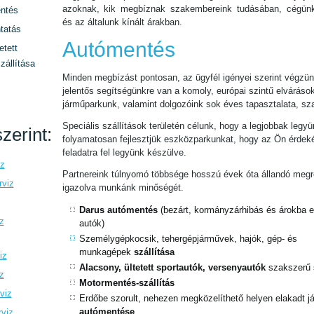
azoknak, kik megbíznak szakembereink tudásában, cégün
ntés
és az általunk kínált árakban.
tatás
Autómentés
etett
zállítása
Minden megbízást pontosan, az ügyfél igényei szerint végzün
jelentős segítségünkre van a komoly, európai szintű elváráso
járműparkunk, valamint dolgozóink sok éves tapasztalata, sz
Speciális szállítások területén célunk, hogy a legjobbak legyü
zerint:
folyamatosan fejlesztjük eszközparkunkat, hogy az Ön érde
feladatra fel legyünk készülve.
iz
Partnereink túlnyomó többsége hosszú évek óta állandó megre
rviz
igazolva munkánk minőségét.
Darus autómentés
(bezárt, kormányzárhibás és árokba es
z
autók)
Személygépkocsik, tehergépjárművek, hajók, gép- és
munkagépek
szállítása
iz
Alacsony, ültetett sportautók, versenyautók
szakszerű 
z
Motormentés-szállítás
viz
Erdőbe szorult, nehezen megközelíthető helyen elakadt 
autómentése
rviz