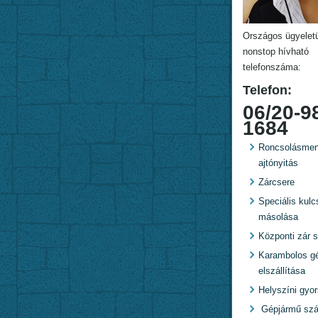
Országos ügyelet
nonstop hívható
telefonszáma:
Telefon:
06/20-9
1684
Roncsolásmen
ajtónyitás
Zárcsere
Speciális kulc
másolása
Központi zár s
Karambolos g
elszállítása
Helyszíni gyo
Gépjármű szál