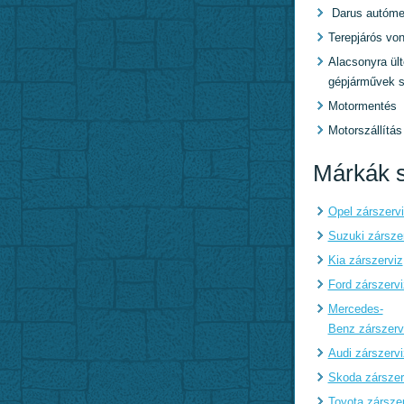
Darus autóme
Terepjárós von
Alacsonyra ült
gépjárművek s
Motormentés
Motorszállítás
Márkák s
Opel zárszerv
Suzuki zársze
Kia zárszerviz
Ford zárszervi
Mercedes-
Benz zárszerv
Audi zárszervi
Skoda zárszer
Toyota zársze