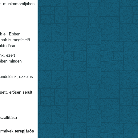
k munkamoráljában
k el. Ebben
knak is megfelelő
aktudása.
nk, ezért
kében minden
ndelőink, ezzel is
ett, erősen sérült
szállítása
járművek
terepjárós