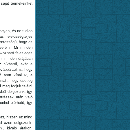
saját termékeinket
egyen, és ne tudjon
s felelősségteljes
fontosságú, hogy az
serélni. Mi minden
okozható felesleges
n, minden órájában
z hívásról, akár a
ovábbá azt is, hogy
ő áron kínáljuk, a
iatt, hogy esetleg
 meg fogjuk találni
kből dolgozunk, így
trészek után való
nhol elérhető, így
zt, hiszen ez mind
él azon dolgozunk,
ni, kiváló árakon,