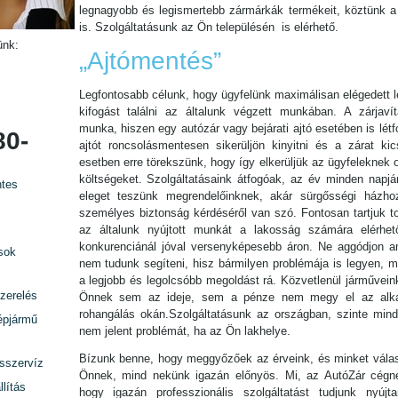
legnagyobb és legismertebb zármárkák termékeit, köztünk a 
is. Szolgáltatásunk az Ön településén is elérhető.
ünk:
„Ajtómentés”
Legfontosabb célunk, hogy ügyfelünk maximálisan elégedett l
kifogást találni az általunk végzett munkában. A zárjavítá
munka, hiszen egy autózár vagy bejárati ajtó esetében is lét
80-
ajtót roncsolásmentesen sikerüljön kinyitni és a zárat kic
esetben erre törekszünk, hogy így elkerüljük az ügyfeleknek 
költségeket. Szolgáltatásaink átfogóak, az év minden napjá
tes
eleget teszünk megrendelőinknek, akár sürgősségi házho
személyes biztonság kérdéséről van szó. Fontosan tartjuk t
az általunk nyújtott munkát a lakosság számára elérhet
konkurenciánál jóval versenyképesebb áron. Ne aggódjon am
sok
nem tudunk segíteni, hisz bármilyen problémája is legyen, mi
a legjobb és legolcsóbb megoldást rá. Közvetlenül járművein
zerelés
Önnek sem az ideje, sem a pénze nem megy el az alka
rohangálás okán.Szolgáltatásunk az országban, szinte minde
épjármű
nem jelent problémát, ha az Ön lakhelye.
Bízunk benne, hogy meggyőzőek az érveink, és minket válas
rsszervíz
Önnek, mind nekünk igazán előnyös. Mi, az AutóZár cégn
lítás
hogy igazán professzionális szolgáltatást tudjunk nyújta