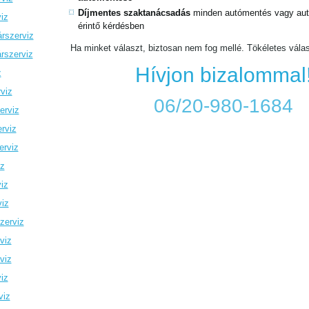
Díjmentes szaktanácsadás
minden autómentés vagy autó
iz
érintő kérdésben
rszerviz
Ha minket választ, biztosan nem fog mellé. Tökéletes vála
rszerviz
Hívjon bizalommal
z
viz
06/20-980-1684
erviz
rviz
erviz
iz
iz
viz
zerviz
viz
viz
iz
viz