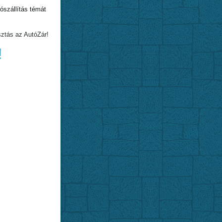
szállítás témát
sztás az AutóZár!
!