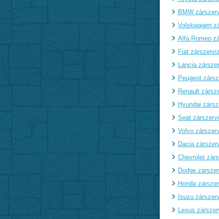
BMW zárszerv
Volskwagen zá
Alfa Romeo zá
Fiat zárszervi
Lancia zárszer
Peugeot zársz
Renault zársze
Hyundai zársz
Seat zárszerv
Volvo zárszerv
Dacia zárszer
Chevrolet zárs
Dodge zárszer
Honda zárszer
Isuzu zárszerv
Lexus zárszer