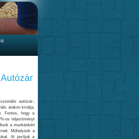
nk
 Autózár
zionális autózár-,
áló, árakon kínálja,
n. Fontos, hogy a
0%-os teljesítményt
állunk a munkánkért
esznek. Műhelyünk a
kat. Itt javítjuk a