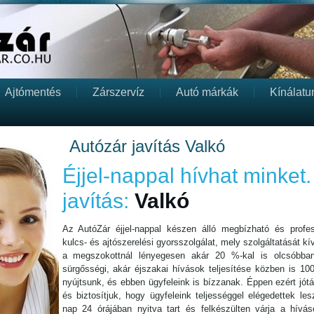
Ajtómentés
Zárszervíz
Autó márkák
Kínálatu
Autózár javítás Valkó
Éjjel-nappal hívhat minket.
javítás:
Valkó
Az AutóZár éjjel-nappal készen álló megbízható és profess
kulcs- és ajtószerelési gyorsszolgálat, mely szolgáltatását kív
a megszokottnál lényegesen akár 20 %-kal is olcsóbba
sürgősségi, akár éjszakai hívások teljesítése közben is 10
nyújtsunk, és ebben ügyfeleink is bízzanak. Éppen ezért jót
és biztosítjuk, hogy ügyfeleink teljességgel elégedettek l
nap 24 órájában nyitva tart és felkészülten várja a híváso