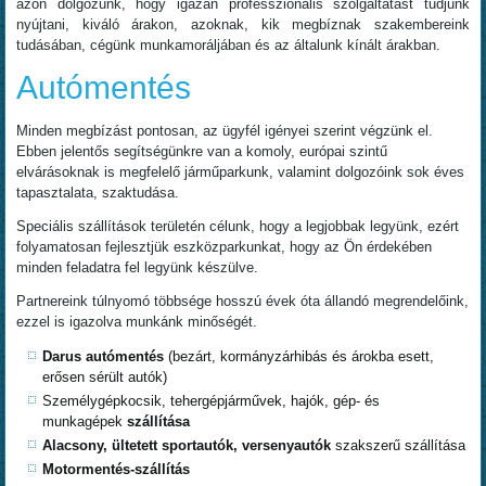
azon dolgozunk, hogy igazán professzionális szolgáltatást tudjunk
nyújtani, kiváló árakon, azoknak, kik megbíznak szakembereink
tudásában, cégünk munkamoráljában és az általunk kínált árakban.
Autómentés
Minden megbízást pontosan, az ügyfél igényei szerint végzünk el.
Ebben jelentős segítségünkre van a komoly, európai szintű
elvárásoknak is megfelelő járműparkunk, valamint dolgozóink sok éves
tapasztalata, szaktudása.
Speciális szállítások területén célunk, hogy a legjobbak legyünk, ezért
folyamatosan fejlesztjük eszközparkunkat, hogy az Ön érdekében
minden feladatra fel legyünk készülve.
Partnereink túlnyomó többsége hosszú évek óta állandó megrendelőink,
ezzel is igazolva munkánk minőségét.
Darus autómentés
(bezárt, kormányzárhibás és árokba esett,
erősen sérült autók)
Személygépkocsik, tehergépjárművek, hajók, gép- és
munkagépek
szállítása
Alacsony, ültetett sportautók, versenyautók
szakszerű szállítása
Motormentés-szállítás