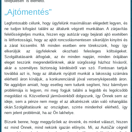
településén is elérhető.
„Ajtómentés”
Legfontosabb célunk, hogy ügyfelünk maximálisan elégedett legyen, és
ne tudjon kifogást találni az általunk végzett munkában. A zárjavítás
felelősségteljes munka, hiszen egy autózár vagy bejárati ajtó esetében
is létfontosságú, hogy az ajtót roncsolásmentesen sikerüljön kinyitni és
a zárat kicserélni. Mi minden esetben erre törekszünk, hogy így
elkerüljük az ügyfeleknek okozható felesleges költségeket.
Szolgáltatásaink átfogóak, az év minden napján, minden órájában
eleget teszünk megrendelőinknek, akár sürgősségi házhoz hívásról,
akár a személyes biztonság kérdéséről van szó. Fontosan tartjuk
továbbá azt is, hogy az általunk nyújtott munkát a lakosság számára
elérhető áron kínáljuk, a konkurenciánál jóval versenyképesebb áron.
Ne aggódjon amiatt, hogy esetleg nem tudunk segíteni, hisz bármilyen
problémája is legyen, mi meg fogjuk találni a legjobb és legolcsóbb
megoldást rá. Közvetlenül járműveinkből dolgozunk, így Önnek sem az
ideje, sem a pénze nem megy el az alkatrészek után való rohangálás
okán.Szolgáltatásunk az országban, szinte mindenhol elérhető, így
nem jelent problémát, ha az Ön lakhelye.
Bízunk benne, hogy meggyőzőek az érveink, és minket választ, hiszen
ez mind Önnek, mind nekünk igazán előnyös. Mi, az AutóZár cégnél