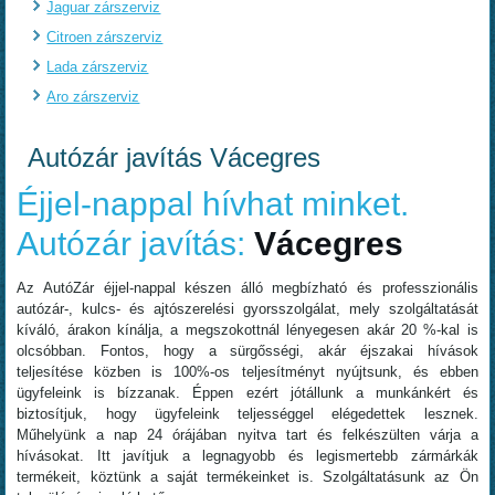
Jaguar zárszerviz
Citroen zárszerviz
Lada zárszerviz
Aro zárszerviz
Autózár javítás Vácegres
Éjjel-nappal hívhat minket.
Autózár javítás:
Vácegres
Az AutóZár éjjel-nappal készen álló megbízható és professzionális
autózár-, kulcs- és ajtószerelési gyorsszolgálat, mely szolgáltatását
kíváló, árakon kínálja, a megszokottnál lényegesen akár 20 %-kal is
olcsóbban. Fontos, hogy a sürgősségi, akár éjszakai hívások
teljesítése közben is 100%-os teljesítményt nyújtsunk, és ebben
ügyfeleink is bízzanak. Éppen ezért jótállunk a munkánkért és
biztosítjuk, hogy ügyfeleink teljességgel elégedettek lesznek.
Műhelyünk a nap 24 órájában nyitva tart és felkészülten várja a
hívásokat. Itt javítjuk a legnagyobb és legismertebb zármárkák
termékeit, köztünk a saját termékeinket is. Szolgáltatásunk az Ön