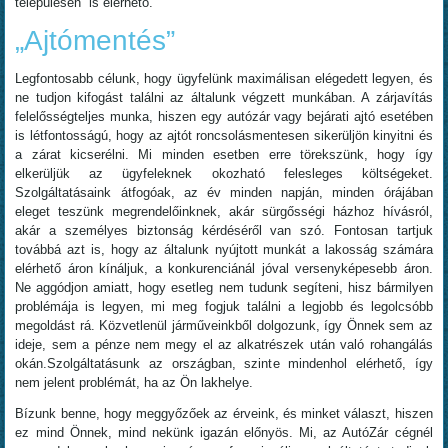
településén is elérhető.
„Ajtómentés”
Legfontosabb célunk, hogy ügyfelünk maximálisan elégedett legyen, és
ne tudjon kifogást találni az általunk végzett munkában. A zárjavítás
felelősségteljes munka, hiszen egy autózár vagy bejárati ajtó esetében
is létfontosságú, hogy az ajtót roncsolásmentesen sikerüljön kinyitni és
a zárat kicserélni. Mi minden esetben erre törekszünk, hogy így
elkerüljük az ügyfeleknek okozható felesleges költségeket.
Szolgáltatásaink átfogóak, az év minden napján, minden órájában
eleget teszünk megrendelőinknek, akár sürgősségi házhoz hívásról,
akár a személyes biztonság kérdéséről van szó. Fontosan tartjuk
továbbá azt is, hogy az általunk nyújtott munkát a lakosság számára
elérhető áron kínáljuk, a konkurenciánál jóval versenyképesebb áron.
Ne aggódjon amiatt, hogy esetleg nem tudunk segíteni, hisz bármilyen
problémája is legyen, mi meg fogjuk találni a legjobb és legolcsóbb
megoldást rá. Közvetlenül járműveinkből dolgozunk, így Önnek sem az
ideje, sem a pénze nem megy el az alkatrészek után való rohangálás
okán.Szolgáltatásunk az országban, szinte mindenhol elérhető, így
nem jelent problémát, ha az Ön lakhelye.
Bízunk benne, hogy meggyőzőek az érveink, és minket választ, hiszen
ez mind Önnek, mind nekünk igazán előnyös. Mi, az AutóZár cégnél