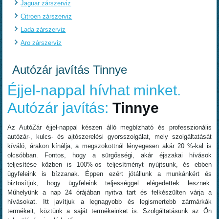
Jaguar zárszerviz
Citroen zárszerviz
Lada zárszerviz
Aro zárszerviz
Autózár javítás Tinnye
Éjjel-nappal hívhat minket.
Autózár javítás:
Tinnye
Az AutóZár éjjel-nappal készen álló megbízható és professzionális
autózár-, kulcs- és ajtószerelési gyorsszolgálat, mely szolgáltatását
kíváló, árakon kínálja, a megszokottnál lényegesen akár 20 %-kal is
olcsóbban. Fontos, hogy a sürgősségi, akár éjszakai hívások
teljesítése közben is 100%-os teljesítményt nyújtsunk, és ebben
ügyfeleink is bízzanak. Éppen ezért jótállunk a munkánkért és
biztosítjuk, hogy ügyfeleink teljességgel elégedettek lesznek.
Műhelyünk a nap 24 órájában nyitva tart és felkészülten várja a
hívásokat. Itt javítjuk a legnagyobb és legismertebb zármárkák
termékeit, köztünk a saját termékeinket is. Szolgáltatásunk az Ön