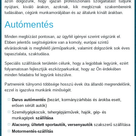
azon dolgozunk, hogy igazán professzionális szolgáltatást tudjunk
nyújtani, kiváló árakon, azoknak, kik megbíznak szakembereink
tudásában, cégünk munkamoráljában és az általunk kínált árakban.
Autómentés
Minden megbízást pontosan, az ügyfél igényei szerint végzünk el.
Ebben jelentős segítségünkre van a komoly, európai szintű
elvárásoknak is megfelelő járműparkunk, valamint dolgozóink sok éves
tapasztalata, szaktudása.
Speciális szállítások területén célunk, hogy a legjobbak legyünk, ezért
folyamatosan fejlesztjük eszközparkunkat, hogy az Ön érdekében
minden feladatra fel legyünk készülve.
Partnereink túlnyomó többsége hosszú évek óta állandó megrendelőink,
ezzel is igazolva munkánk minőségét.
Darus autómentés
(bezárt, kormányzárhibás és árokba esett,
erősen sérült autók)
Személygépkocsik, tehergépjárművek, hajók, gép- és
munkagépek
szállítása
Alacsony, ültetett sportautók, versenyautók
szakszerű szállítása
Motormentés-szállítás