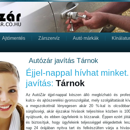
Ajtómentés
Zárszervíz
Autó márkák
Kínálatu
Autózár javítás Tárnok
Éjjel-nappal hívhat minket.
javítás:
Tárnok
Az AutóZár éjjel-nappal készen álló megbízható és profess
kulcs- és ajtószerelési gyorsszolgálat, mely szolgáltatását kív
a megszokottnál lényegesen akár 20 %-kal is olcsóbba
sürgősségi, akár éjszakai hívások teljesítése közben is 10
nyújtsunk, és ebben ügyfeleink is bízzanak. Éppen ezért jót
és biztosítjuk, hogy ügyfeleink teljességgel elégedettek l
nap 24 órájában nyitva tart és felkészülten várja a híváso