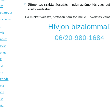
Díjmentes szaktanácsadás
minden autómentés vagy autó
iz
érintő kérdésben
rszerviz
Ha minket választ, biztosan nem fog mellé. Tökéletes vála
rszerviz
Hívjon bizalommal
z
viz
06/20-980-1684
erviz
rviz
erviz
iz
iz
viz
zerviz
viz
viz
iz
viz