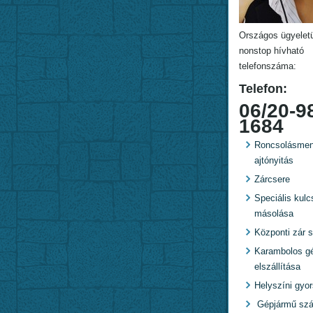
Országos ügyelet
nonstop hívható
telefonszáma:
Telefon:
06/20-9
1684
Roncsolásmen
ajtónyitás
Zárcsere
Speciális kulc
másolása
Központi zár s
Karambolos g
elszállítása
Helyszíni gyo
Gépjármű szál