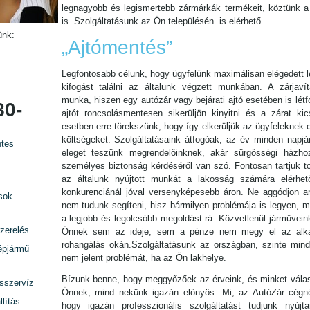
legnagyobb és legismertebb zármárkák termékeit, köztünk a 
is. Szolgáltatásunk az Ön településén is elérhető.
ünk:
„Ajtómentés”
Legfontosabb célunk, hogy ügyfelünk maximálisan elégedett l
kifogást találni az általunk végzett munkában. A zárjavítá
munka, hiszen egy autózár vagy bejárati ajtó esetében is lét
80-
ajtót roncsolásmentesen sikerüljön kinyitni és a zárat kic
esetben erre törekszünk, hogy így elkerüljük az ügyfeleknek 
költségeket. Szolgáltatásaink átfogóak, az év minden napjá
tes
eleget teszünk megrendelőinknek, akár sürgősségi házho
személyes biztonság kérdéséről van szó. Fontosan tartjuk t
az általunk nyújtott munkát a lakosság számára elérhet
konkurenciánál jóval versenyképesebb áron. Ne aggódjon am
sok
nem tudunk segíteni, hisz bármilyen problémája is legyen, mi
a legjobb és legolcsóbb megoldást rá. Közvetlenül járművein
zerelés
Önnek sem az ideje, sem a pénze nem megy el az alka
rohangálás okán.Szolgáltatásunk az országban, szinte minde
épjármű
nem jelent problémát, ha az Ön lakhelye.
Bízunk benne, hogy meggyőzőek az érveink, és minket válas
rsszervíz
Önnek, mind nekünk igazán előnyös. Mi, az AutóZár cégn
lítás
hogy igazán professzionális szolgáltatást tudjunk nyújta