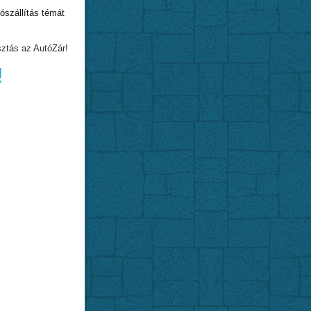
szállítás témát
sztás az AutóZár!
!