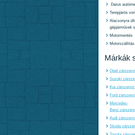
Darus autóme
Terepjárós von
Alacsonyra ült
gépjárművek s
Motormentés
Motorszállítás
Márkák s
Opel zárszerv
Suzuki zársze
Kia zárszerviz
Ford zárszervi
Mercedes-
Benz zárszerv
Audi zárszervi
Skoda zárszer
Toyota zársze