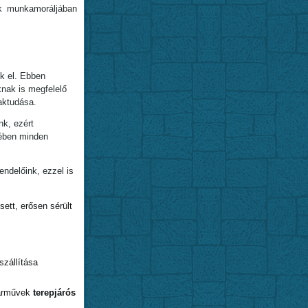
k munkamoráljában
k el. Ebben
knak is megfelelő
aktudása.
nk, ezért
kében minden
ndelőink, ezzel is
ett, erősen sérült
szállítása
járművek
terepjárós