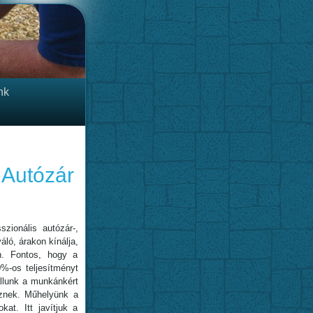
nk
 Autózár
zionális autózár-,
áló, árakon kínálja,
n. Fontos, hogy a
0%-os teljesítményt
állunk a munkánkért
esznek. Műhelyünk a
kat. Itt javítjuk a