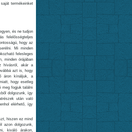
saját termékeinket
egyen, és ne tudjon
s felelősségteljes
fontosságú, hogy az
serélni. Mi minden
okozható felesleges
n, minden órájában
z hívásról, akár a
ovábbá azt is, hogy
ő áron kínáljuk, a
iatt, hogy esetleg
 meg fogjuk találni
kből dolgozunk, így
trészek után való
nhol elérhető, így
zt, hiszen ez mind
él azon dolgozunk,
ni, kiváló árakon,