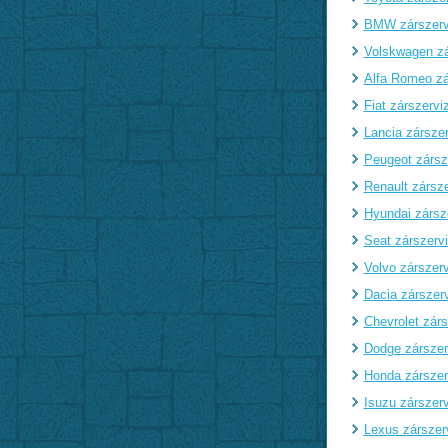
BMW zárszerv
Volskwagen zá
Alfa Romeo zá
Fiat zárszervi
Lancia zárszer
Peugeot zársz
Renault zársze
Hyundai zársz
Seat zárszerv
Volvo zárszerv
Dacia zárszer
Chevrolet zárs
Dodge zárszer
Honda zárszer
Isuzu zárszerv
Lexus zárszer