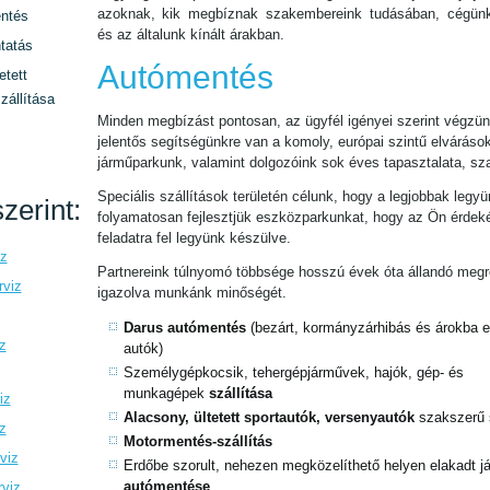
azoknak, kik megbíznak szakembereink tudásában, cégün
ntés
és az általunk kínált árakban.
tatás
Autómentés
etett
zállítása
Minden megbízást pontosan, az ügyfél igényei szerint végzün
jelentős segítségünkre van a komoly, európai szintű elváráso
járműparkunk, valamint dolgozóink sok éves tapasztalata, sz
Speciális szállítások területén célunk, hogy a legjobbak legyü
zerint:
folyamatosan fejlesztjük eszközparkunkat, hogy az Ön érde
feladatra fel legyünk készülve.
iz
Partnereink túlnyomó többsége hosszú évek óta állandó megre
rviz
igazolva munkánk minőségét.
Darus autómentés
(bezárt, kormányzárhibás és árokba es
z
autók)
Személygépkocsik, tehergépjárművek, hajók, gép- és
munkagépek
szállítása
iz
Alacsony, ültetett sportautók, versenyautók
szakszerű 
z
Motormentés-szállítás
viz
Erdőbe szorult, nehezen megközelíthető helyen elakadt 
autómentése
rviz