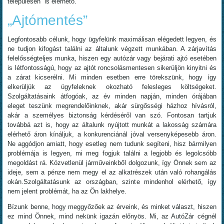
településén is elérhető.
„Ajtómentés”
Legfontosabb célunk, hogy ügyfelünk maximálisan elégedett legyen, és
ne tudjon kifogást találni az általunk végzett munkában. A zárjavítás
felelősségteljes munka, hiszen egy autózár vagy bejárati ajtó esetében
is létfontosságú, hogy az ajtót roncsolásmentesen sikerüljön kinyitni és
a zárat kicserélni. Mi minden esetben erre törekszünk, hogy így
elkerüljük az ügyfeleknek okozható felesleges költségeket.
Szolgáltatásaink átfogóak, az év minden napján, minden órájában
eleget teszünk megrendelőinknek, akár sürgősségi házhoz hívásról,
akár a személyes biztonság kérdéséről van szó. Fontosan tartjuk
továbbá azt is, hogy az általunk nyújtott munkát a lakosság számára
elérhető áron kínáljuk, a konkurenciánál jóval versenyképesebb áron.
Ne aggódjon amiatt, hogy esetleg nem tudunk segíteni, hisz bármilyen
problémája is legyen, mi meg fogjuk találni a legjobb és legolcsóbb
megoldást rá. Közvetlenül járműveinkből dolgozunk, így Önnek sem az
ideje, sem a pénze nem megy el az alkatrészek után való rohangálás
okán.Szolgáltatásunk az országban, szinte mindenhol elérhető, így
nem jelent problémát, ha az Ön lakhelye.
Bízunk benne, hogy meggyőzőek az érveink, és minket választ, hiszen
ez mind Önnek, mind nekünk igazán előnyös. Mi, az AutóZár cégnél