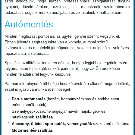
azon dolgozunk, hogy igazán professzionális szolgáltatást tudjunk
nyújtani, kiváló árakon, azoknak, kik megbíznak szakembereink
tudásában, cégünk munkamoráljában és az általunk kínált árakban.
Autómentés
Minden megbízást pontosan, az ügyfél igényei szerint végzünk el.
Ebben jelentős segítségünkre van a komoly, európai szintű
elvárásoknak is megfelelő járműparkunk, valamint dolgozóink sok éves
tapasztalata, szaktudása.
Speciális szállítások területén célunk, hogy a legjobbak legyünk, ezért
folyamatosan fejlesztjük eszközparkunkat, hogy az Ön érdekében
minden feladatra fel legyünk készülve.
Partnereink túlnyomó többsége hosszú évek óta állandó megrendelőink,
ezzel is igazolva munkánk minőségét.
Darus autómentés
(bezárt, kormányzárhibás és árokba esett,
erősen sérült autók)
Személygépkocsik, tehergépjárművek, hajók, gép- és
munkagépek
szállítása
Alacsony, ültetett sportautók, versenyautók
szakszerű szállítása
Motormentés-szállítás