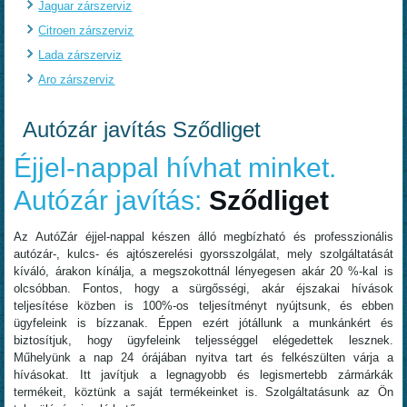
Jaguar zárszerviz
Citroen zárszerviz
Lada zárszerviz
Aro zárszerviz
Autózár javítás Sződliget
Éjjel-nappal hívhat minket.
Autózár javítás:
Sződliget
Az AutóZár éjjel-nappal készen álló megbízható és professzionális
autózár-, kulcs- és ajtószerelési gyorsszolgálat, mely szolgáltatását
kíváló, árakon kínálja, a megszokottnál lényegesen akár 20 %-kal is
olcsóbban. Fontos, hogy a sürgősségi, akár éjszakai hívások
teljesítése közben is 100%-os teljesítményt nyújtsunk, és ebben
ügyfeleink is bízzanak. Éppen ezért jótállunk a munkánkért és
biztosítjuk, hogy ügyfeleink teljességgel elégedettek lesznek.
Műhelyünk a nap 24 órájában nyitva tart és felkészülten várja a
hívásokat. Itt javítjuk a legnagyobb és legismertebb zármárkák
termékeit, köztünk a saját termékeinket is. Szolgáltatásunk az Ön