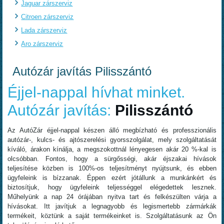
Jaguar zárszerviz
Citroen zárszerviz
Lada zárszerviz
Aro zárszerviz
Autózár javítás Pilisszántó
Éjjel-nappal hívhat minket.
Autózár javítás:
Pilisszántó
Az AutóZár éjjel-nappal készen álló megbízható és professzionális
autózár-, kulcs- és ajtószerelési gyorsszolgálat, mely szolgáltatását
kíváló, árakon kínálja, a megszokottnál lényegesen akár 20 %-kal is
olcsóbban. Fontos, hogy a sürgősségi, akár éjszakai hívások
teljesítése közben is 100%-os teljesítményt nyújtsunk, és ebben
ügyfeleink is bízzanak. Éppen ezért jótállunk a munkánkért és
biztosítjuk, hogy ügyfeleink teljességgel elégedettek lesznek.
Műhelyünk a nap 24 órájában nyitva tart és felkészülten várja a
hívásokat. Itt javítjuk a legnagyobb és legismertebb zármárkák
termékeit, köztünk a saját termékeinket is. Szolgáltatásunk az Ön