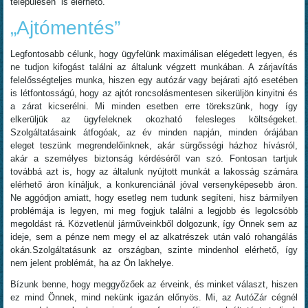
településén is elérhető.
„Ajtómentés”
Legfontosabb célunk, hogy ügyfelünk maximálisan elégedett legyen, és
ne tudjon kifogást találni az általunk végzett munkában. A zárjavítás
felelősségteljes munka, hiszen egy autózár vagy bejárati ajtó esetében
is létfontosságú, hogy az ajtót roncsolásmentesen sikerüljön kinyitni és
a zárat kicserélni. Mi minden esetben erre törekszünk, hogy így
elkerüljük az ügyfeleknek okozható felesleges költségeket.
Szolgáltatásaink átfogóak, az év minden napján, minden órájában
eleget teszünk megrendelőinknek, akár sürgősségi házhoz hívásról,
akár a személyes biztonság kérdéséről van szó. Fontosan tartjuk
továbbá azt is, hogy az általunk nyújtott munkát a lakosság számára
elérhető áron kínáljuk, a konkurenciánál jóval versenyképesebb áron.
Ne aggódjon amiatt, hogy esetleg nem tudunk segíteni, hisz bármilyen
problémája is legyen, mi meg fogjuk találni a legjobb és legolcsóbb
megoldást rá. Közvetlenül járműveinkből dolgozunk, így Önnek sem az
ideje, sem a pénze nem megy el az alkatrészek után való rohangálás
okán.Szolgáltatásunk az országban, szinte mindenhol elérhető, így
nem jelent problémát, ha az Ön lakhelye.
Bízunk benne, hogy meggyőzőek az érveink, és minket választ, hiszen
ez mind Önnek, mind nekünk igazán előnyös. Mi, az AutóZár cégnél