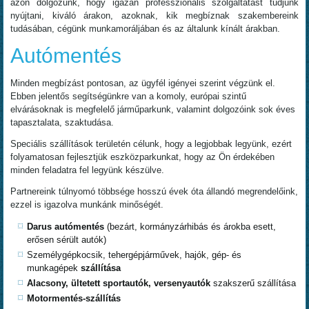
azon dolgozunk, hogy igazán professzionális szolgáltatást tudjunk
nyújtani, kiváló árakon, azoknak, kik megbíznak szakembereink
tudásában, cégünk munkamoráljában és az általunk kínált árakban.
Autómentés
Minden megbízást pontosan, az ügyfél igényei szerint végzünk el.
Ebben jelentős segítségünkre van a komoly, európai szintű
elvárásoknak is megfelelő járműparkunk, valamint dolgozóink sok éves
tapasztalata, szaktudása.
Speciális szállítások területén célunk, hogy a legjobbak legyünk, ezért
folyamatosan fejlesztjük eszközparkunkat, hogy az Ön érdekében
minden feladatra fel legyünk készülve.
Partnereink túlnyomó többsége hosszú évek óta állandó megrendelőink,
ezzel is igazolva munkánk minőségét.
Darus autómentés
(bezárt, kormányzárhibás és árokba esett,
erősen sérült autók)
Személygépkocsik, tehergépjárművek, hajók, gép- és
munkagépek
szállítása
Alacsony, ültetett sportautók, versenyautók
szakszerű szállítása
Motormentés-szállítás