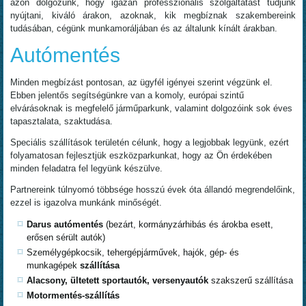
azon dolgozunk, hogy igazán professzionális szolgáltatást tudjunk
nyújtani, kiváló árakon, azoknak, kik megbíznak szakembereink
tudásában, cégünk munkamoráljában és az általunk kínált árakban.
Autómentés
Minden megbízást pontosan, az ügyfél igényei szerint végzünk el.
Ebben jelentős segítségünkre van a komoly, európai szintű
elvárásoknak is megfelelő járműparkunk, valamint dolgozóink sok éves
tapasztalata, szaktudása.
Speciális szállítások területén célunk, hogy a legjobbak legyünk, ezért
folyamatosan fejlesztjük eszközparkunkat, hogy az Ön érdekében
minden feladatra fel legyünk készülve.
Partnereink túlnyomó többsége hosszú évek óta állandó megrendelőink,
ezzel is igazolva munkánk minőségét.
Darus autómentés
(bezárt, kormányzárhibás és árokba esett,
erősen sérült autók)
Személygépkocsik, tehergépjárművek, hajók, gép- és
munkagépek
szállítása
Alacsony, ültetett sportautók, versenyautók
szakszerű szállítása
Motormentés-szállítás