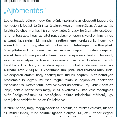
településén is elérhető.
„Ajtómentés”
Legfontosabb célunk, hogy ügyfelünk maximálisan elégedett legyen, és
ne tudjon kifogást találni az általunk végzett munkában. A zárjavítás
felelősségteljes munka, hiszen egy autózár vagy bejárati ajtó esetében
is létfontosságú, hogy az ajtót roncsolásmentesen sikerüljön kinyitni és
a zárat kicserélni. Mi minden esetben erre törekszünk, hogy így
elkerüljük az ügyfeleknek okozható felesleges költségeket.
Szolgáltatásaink átfogóak, az év minden napján, minden órájában
eleget teszünk megrendelőinknek, akár sürgősségi házhoz hívásról,
akár a személyes biztonság kérdéséről van szó. Fontosan tartjuk
továbbá azt is, hogy az általunk nyújtott munkát a lakosság számára
elérhető áron kínáljuk, a konkurenciánál jóval versenyképesebb áron.
Ne aggódjon amiatt, hogy esetleg nem tudunk segíteni, hisz bármilyen
problémája is legyen, mi meg fogjuk találni a legjobb és legolcsóbb
megoldást rá. Közvetlenül járműveinkből dolgozunk, így Önnek sem az
ideje, sem a pénze nem megy el az alkatrészek után való rohangálás
okán.Szolgáltatásunk az országban, szinte mindenhol elérhető, így
nem jelent problémát, ha az Ön lakhelye.
Bízunk benne, hogy meggyőzőek az érveink, és minket választ, hiszen
ez mind Önnek, mind nekünk igazán előnyös. Mi, az AutóZár cégnél