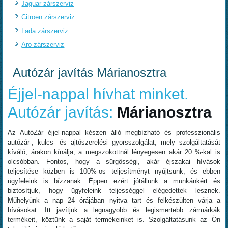
Jaguar zárszerviz
Citroen zárszerviz
Lada zárszerviz
Aro zárszerviz
Autózár javítás Márianosztra
Éjjel-nappal hívhat minket.
Autózár javítás:
Márianosztra
Az AutóZár éjjel-nappal készen álló megbízható és professzionális
autózár-, kulcs- és ajtószerelési gyorsszolgálat, mely szolgáltatását
kíváló, árakon kínálja, a megszokottnál lényegesen akár 20 %-kal is
olcsóbban. Fontos, hogy a sürgősségi, akár éjszakai hívások
teljesítése közben is 100%-os teljesítményt nyújtsunk, és ebben
ügyfeleink is bízzanak. Éppen ezért jótállunk a munkánkért és
biztosítjuk, hogy ügyfeleink teljességgel elégedettek lesznek.
Műhelyünk a nap 24 órájában nyitva tart és felkészülten várja a
hívásokat. Itt javítjuk a legnagyobb és legismertebb zármárkák
termékeit, köztünk a saját termékeinket is. Szolgáltatásunk az Ön