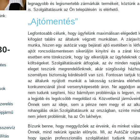
legnagyobb és legismertebb zármárkák termékeit, köztünk a 
is. Szolgáltatásunk az Ön településén is elérhető.
ünk:
„Ajtómentés”
Legfontosabb célunk, hogy ügyfelünk maximálisan elégedett l
kifogást találni az általunk végzett munkában. A zárjavítá
munka, hiszen egy autózár vagy bejárati ajtó esetében is lét
80-
ajtót roncsolásmentesen sikerüljön kinyitni és a zárat kic
esetben erre törekszünk, hogy így elkerüljük az ügyfeleknek 
költségeket. Szolgáltatásaink átfogóak, az év minden napjá
tes
eleget teszünk megrendelőinknek, akár sürgősségi házho
személyes biztonság kérdéséről van szó. Fontosan tartjuk t
az általunk nyújtott munkát a lakosság számára elérhet
konkurenciánál jóval versenyképesebb áron. Ne aggódjon am
sok
nem tudunk segíteni, hisz bármilyen problémája is legyen, mi
a legjobb és legolcsóbb megoldást rá. Közvetlenül járművein
zerelés
Önnek sem az ideje, sem a pénze nem megy el az alka
rohangálás okán.Szolgáltatásunk az országban, szinte minde
épjármű
nem jelent problémát, ha az Ön lakhelye.
Bízunk benne, hogy meggyőzőek az érveink, és minket válas
rsszervíz
Önnek, mind nekünk igazán előnyös. Mi, az AutóZár cégn
lítás
hogy igazán professzionális szolgáltatást tudjunk nyújta