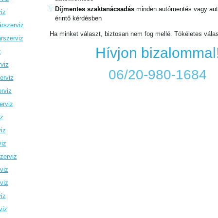
Díjmentes szaktanácsadás
minden autómentés vagy autó
iz
érintő kérdésben
rszerviz
Ha minket választ, biztosan nem fog mellé. Tökéletes vála
rszerviz
Hívjon bizalommal
z
viz
06/20-980-1684
erviz
rviz
erviz
iz
iz
viz
zerviz
viz
viz
iz
viz