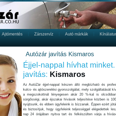
Ajtómentés
Zárszervíz
Autó márkák
Kínálatu
Autózár javítás Kismaros
Éjjel-nappal hívhat minket.
javítás:
Kismaros
Az AutóZár éjjel-nappal készen álló megbízható és profess
kulcs- és ajtószerelési gyorsszolgálat, mely szolgáltatását kív
a megszokottnál lényegesen akár 20 %-kal is olcsóbba
sürgősségi, akár éjszakai hívások teljesítése közben is 10
nyújtsunk, és ebben ügyfeleink is bízzanak. Éppen ezért jót
és biztosítjuk, hogy ügyfeleink teljességgel elégedettek l
nap 24 órájában nyitva tart és felkészülten várja a híváso