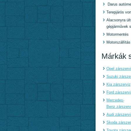
Darus autóme
Terepjárós von
Alacsonyra ült
gépjárművek s
Motormentés
Motorszállítás
Márkák s
Opel zárszerv
Suzuki zársze
Kia zárszerviz
Ford zárszervi
Mercedes-
Benz zárszerv
Audi zárszervi
Skoda zárszer
Toyota zársze