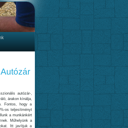
nk
 Autózár
zionális autózár-,
áló, árakon kínálja,
n. Fontos, hogy a
0%-os teljesítményt
állunk a munkánkért
esznek. Műhelyünk a
kat. Itt javítjuk a