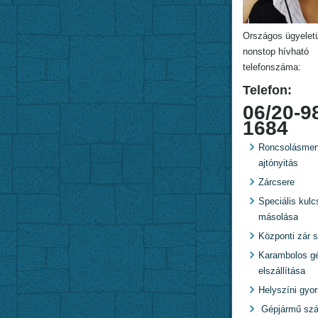
Országos ügyelet
nonstop hívható
telefonszáma:
Telefon:
06/20-9
1684
Roncsolásmen
ajtónyitás
Zárcsere
Speciális kulc
másolása
Központi zár s
Karambolos g
elszállítása
Helyszíni gyo
Gépjármű szál