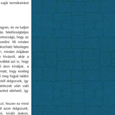
saját termékeinket
egyen, és ne tudjon
s felelősségteljes
fontosságú, hogy az
serélni. Mi minden
okozható felesleges
n, minden órájában
z hívásról, akár a
ovábbá azt is, hogy
ő áron kínáljuk, a
iatt, hogy esetleg
 meg fogjuk találni
kből dolgozunk, így
trészek után való
nhol elérhető, így
zt, hiszen ez mind
él azon dolgozunk,
ni, kiváló árakon,