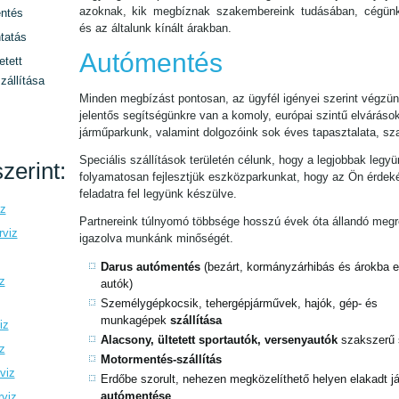
azoknak, kik megbíznak szakembereink tudásában, cégün
ntés
és az általunk kínált árakban.
tatás
Autómentés
etett
zállítása
Minden megbízást pontosan, az ügyfél igényei szerint végzün
jelentős segítségünkre van a komoly, európai szintű elváráso
járműparkunk, valamint dolgozóink sok éves tapasztalata, sz
Speciális szállítások területén célunk, hogy a legjobbak legyü
zerint:
folyamatosan fejlesztjük eszközparkunkat, hogy az Ön érde
feladatra fel legyünk készülve.
iz
Partnereink túlnyomó többsége hosszú évek óta állandó megre
rviz
igazolva munkánk minőségét.
Darus autómentés
(bezárt, kormányzárhibás és árokba es
z
autók)
Személygépkocsik, tehergépjárművek, hajók, gép- és
munkagépek
szállítása
iz
Alacsony, ültetett sportautók, versenyautók
szakszerű 
z
Motormentés-szállítás
viz
Erdőbe szorult, nehezen megközelíthető helyen elakadt 
autómentése
rviz