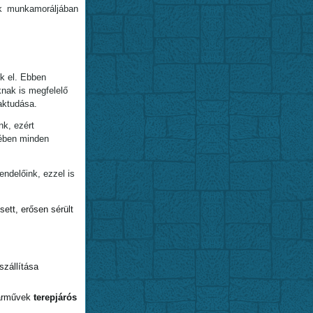
k munkamoráljában
k el. Ebben
knak is megfelelő
aktudása.
nk, ezért
kében minden
ndelőink, ezzel is
ett, erősen sérült
szállítása
járművek
terepjárós