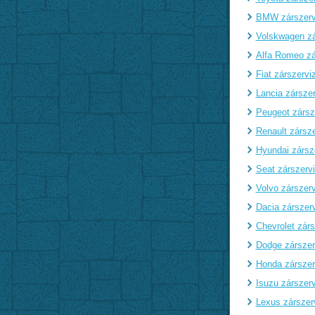
BMW zárszerv
Volskwagen zá
Alfa Romeo zá
Fiat zárszervi
Lancia zárszer
Peugeot zársz
Renault zársze
Hyundai zársz
Seat zárszerv
Volvo zárszerv
Dacia zárszer
Chevrolet zárs
Dodge zárszer
Honda zárszer
Isuzu zárszerv
Lexus zárszer