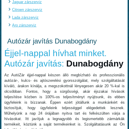
Jaguar zárszerviz
Citroen zárszerviz
Lada zárszerviz
Aro zárszerviz
Autózár javítás Dunabogdány
Éjjel-nappal hívhat minket.
Autózár javítás:
Dunabogdány
Az AutóZár éjjel-nappal készen álló megbízható és professzionális
autózár-, kulcs- és ajtószerelési gyorsszolgálat, mely szolgáltatását
kíváló, árakon kínálja, a megszokottnál lényegesen akár 20 %-kal is
olcsóbban. Fontos, hogy a sürgősségi, akár éjszakai hívások
teljesítése közben is 100%-os teljesítményt nyújtsunk, és ebben
ügyfeleink is bízzanak. Éppen ezért jótállunk a munkánkért és
biztosítjuk, hogy ügyfeleink teljességgel elégedettek lesznek.
Műhelyünk a nap 24 órájában nyitva tart és felkészülten várja a
hívásokat. Itt javítjuk a legnagyobb és legismertebb zármárkák
termékeit, köztünk a saját termékeinket is. Szolgáltatásunk az Ön