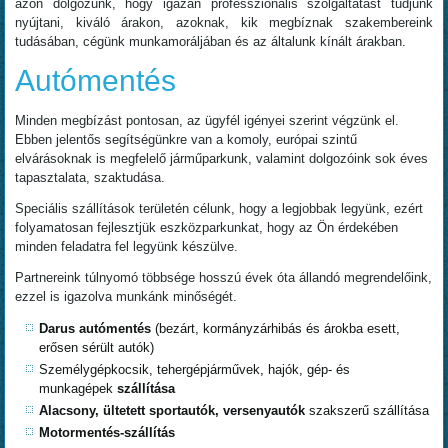
azon dolgozunk, hogy igazán professzionális szolgáltatást tudjunk
nyújtani, kiváló árakon, azoknak, kik megbíznak szakembereink
tudásában, cégünk munkamoráljában és az általunk kínált árakban.
Autómentés
Minden megbízást pontosan, az ügyfél igényei szerint végzünk el.
Ebben jelentős segítségünkre van a komoly, európai szintű
elvárásoknak is megfelelő járműparkunk, valamint dolgozóink sok éves
tapasztalata, szaktudása.
Speciális szállítások területén célunk, hogy a legjobbak legyünk, ezért
folyamatosan fejlesztjük eszközparkunkat, hogy az Ön érdekében
minden feladatra fel legyünk készülve.
Partnereink túlnyomó többsége hosszú évek óta állandó megrendelőink,
ezzel is igazolva munkánk minőségét.
Darus autómentés
(bezárt, kormányzárhibás és árokba esett,
erősen sérült autók)
Személygépkocsik, tehergépjárművek, hajók, gép- és
munkagépek
szállítása
Alacsony, ültetett sportautók, versenyautók
szakszerű szállítása
Motormentés-szállítás