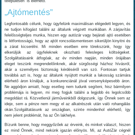
településén is elérhető.
„Ajtómentés”
Legfontosabb célunk, hogy ügyfelünk maximálisan elégedett legyen, és
ne tudjon kifogást találni az általunk végzett munkában. A zárjavítás
felelősségteljes munka, hiszen egy autózár vagy bejárati ajtó esetében
is létfontosságú, hogy az ajtót roncsolásmentesen sikerüljön kinyitni és
a zárat kicserélni. Mi minden esetben erre törekszünk, hogy így
elkerüljük az ügyfeleknek okozható felesleges költségeket.
Szolgáltatásaink átfogóak, az év minden napján, minden órájában
eleget teszünk megrendelőinknek, akár sürgősségi házhoz hívásról,
akár a személyes biztonság kérdéséről van szó. Fontosan tartjuk
továbbá azt is, hogy az általunk nyújtott munkát a lakosság számára
elérhető áron kínáljuk, a konkurenciánál jóval versenyképesebb áron.
Ne aggódjon amiatt, hogy esetleg nem tudunk segíteni, hisz bármilyen
problémája is legyen, mi meg fogjuk találni a legjobb és legolcsóbb
megoldást rá. Közvetlenül járműveinkből dolgozunk, így Önnek sem az
ideje, sem a pénze nem megy el az alkatrészek után való rohangálás
okán.Szolgáltatásunk az országban, szinte mindenhol elérhető, így
nem jelent problémát, ha az Ön lakhelye.
Bízunk benne, hogy meggyőzőek az érveink, és minket választ, hiszen
ez mind Önnek, mind nekünk igazán előnyös. Mi, az AutóZár cégnél