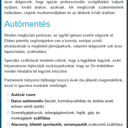
azon dolgozunk, hogy igazán professzionális szolgáltatást tudjunk
nyújtani, kiváló árakon, azoknak, kik megbíznak szakembereink
tudásában, cégünk munkamoráljában és az általunk kínált árakban.
Autómentés
Minden megbízást pontosan, az ügyfél igényei szerint végzünk el.
Ebben jelentős segítségünkre van a komoly, európai szintű
elvárásoknak is megfelelő járműparkunk, valamint dolgozóink sok éves
tapasztalata, szaktudása.
Speciális szállítások területén célunk, hogy a legjobbak legyünk, ezért
folyamatosan fejlesztjük eszközparkunkat, hogy az Ön érdekében
minden feladatra fel legyünk készülve.
Partnereink túlnyomó többsége hosszú évek óta állandó megrendelőink,
ezzel is igazolva munkánk minőségét.
Autózár csere
Darus autómentés
(bezárt, kormányzárhibás és árokba esett,
erősen sérült autók)
Személygépkocsik, tehergépjárművek, hajók, gép- és
munkagépek
szállítása
Alacsony, ültetett sportautók, versenyautók
szakszerű szállítása