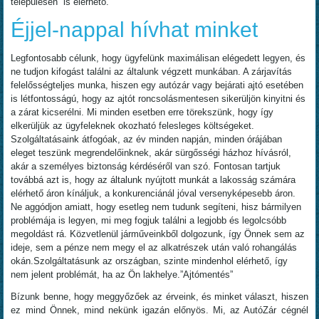
településén is elérhető.
Éjjel-nappal hívhat minket
Legfontosabb célunk, hogy ügyfelünk maximálisan elégedett legyen, és
ne tudjon kifogást találni az általunk végzett munkában. A zárjavítás
felelősségteljes munka, hiszen egy autózár vagy bejárati ajtó esetében
is létfontosságú, hogy az ajtót roncsolásmentesen sikerüljön kinyitni és
a zárat kicserélni. Mi minden esetben erre törekszünk, hogy így
elkerüljük az ügyfeleknek okozható felesleges költségeket.
Szolgáltatásaink átfogóak, az év minden napján, minden órájában
eleget teszünk megrendelőinknek, akár sürgősségi házhoz hívásról,
akár a személyes biztonság kérdéséről van szó. Fontosan tartjuk
továbbá azt is, hogy az általunk nyújtott munkát a lakosság számára
elérhető áron kínáljuk, a konkurenciánál jóval versenyképesebb áron.
Ne aggódjon amiatt, hogy esetleg nem tudunk segíteni, hisz bármilyen
problémája is legyen, mi meg fogjuk találni a legjobb és legolcsóbb
megoldást rá. Közvetlenül járműveinkből dolgozunk, így Önnek sem az
ideje, sem a pénze nem megy el az alkatrészek után való rohangálás
okán.Szolgáltatásunk az országban, szinte mindenhol elérhető, így
nem jelent problémát, ha az Ön lakhelye.”Ajtómentés”
Bízunk benne, hogy meggyőzőek az érveink, és minket választ, hiszen
ez mind Önnek, mind nekünk igazán előnyös. Mi, az AutóZár cégnél