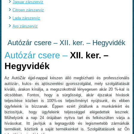
Jaguar zárszerviz
Citroen zárszerviz
Lada zárszerviz
Aro zárszerviz
Autózár csere – XII. ker. – Hegyvidék
Autózár csere –
XII. ker. –
Hegyvidék
Az AutóZár éjjel-nappal készen álló megbízható és professzionális
autózár-, kulcs- és ajtószerelési gyorsszolgálat, mely szolgáltatását
kíváló, árakon kínálja, a megszokottnál lényegesen akár 20 %-kal is
olcsóbban. Fontos, hogy a sürgősségi, akár éjszakai hívások
teljesítése közben is 100%-os teljesítményt nyújtsunk, és ebben
ügyfeleink is bízzanak. Éppen ezért jótállunk a munkánkért és
biztosítjuk, hogy ügyfeleink teljességgel elégedettek lesznek.
Műhelyünk a nap 24 órájában nyitva tart és felkészülten várja a
hívásokat. Itt javítjuk a legnagyobb és legismertebb zármárkák
termékeit, köztünk a saját termékeinket is. Szolgáltatásunk az Ön