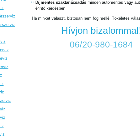
Díjmentes szaktanácsadás
minden autómentés vagy autó
iz
érintő kérdésben
rszerviz
Ha minket választ, biztosan nem fog mellé. Tökéletes vála
rszerviz
Hívjon bizalommal
z
viz
06/20-980-1684
erviz
rviz
erviz
iz
iz
viz
zerviz
viz
viz
iz
viz