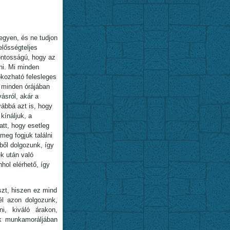
egyen, és ne tudjon
elősségteljes
fontosságú, hogy az
lni. Mi minden
okozható felesleges
, minden órájában
ásról, akár a
ábbá azt is, hogy
kínáljuk, a
tt, hogy esetleg
meg fogjuk találni
ből dolgozunk, így
k után való
hol elérhető, így
zt, hiszen ez mind
él azon dolgozunk,
ni, kiváló árakon,
k munkamoráljában