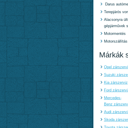
Darus autóme
Terepjárós von
Alacsonyra ült
gépjárművek s
Motormentés
Motorszállítás
Márkák s
Opel zárszerv
Suzuki zársze
Kia zárszerviz
Ford zárszervi
Mercedes-
Benz zárszerv
Audi zárszervi
Skoda zárszer
Toyota zársze