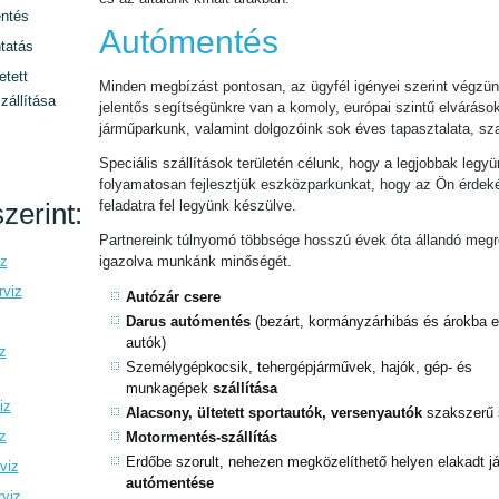
ntés
Autómentés
tatás
etett
Minden megbízást pontosan, az ügyfél igényei szerint végzün
zállítása
jelentős segítségünkre van a komoly, európai szintű elváráso
járműparkunk, valamint dolgozóink sok éves tapasztalata, sz
Speciális szállítások területén célunk, hogy a legjobbak legyü
folyamatosan fejlesztjük eszközparkunkat, hogy az Ön érde
zerint:
feladatra fel legyünk készülve.
Partnereink túlnyomó többsége hosszú évek óta állandó megre
iz
igazolva munkánk minőségét.
rviz
Autózár csere
Darus autómentés
(bezárt, kormányzárhibás és árokba es
autók)
z
Személygépkocsik, tehergépjárművek, hajók, gép- és
munkagépek
szállítása
iz
Alacsony, ültetett sportautók, versenyautók
szakszerű 
z
Motormentés-szállítás
Erdőbe szorult, nehezen megközelíthető helyen elakadt 
viz
autómentése
rviz