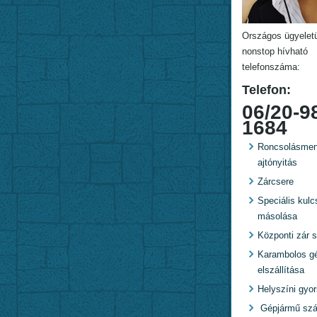
Országos ügyelet
nonstop hívható
telefonszáma:
Telefon:
06/20-9
1684
Roncsolásmen
ajtónyitás
Zárcsere
Speciális kulc
másolása
Központi zár s
Karambolos g
elszállítása
Helyszíni gyo
Gépjármű szál