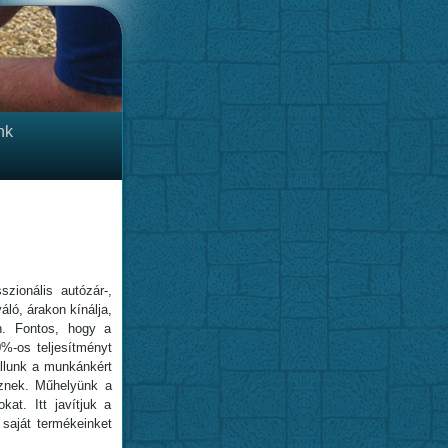
nk
zionális autózár-,
áló, árakon kínálja,
n. Fontos, hogy a
0%-os teljesítményt
állunk a munkánkért
esznek. Műhelyünk a
kat. Itt javítjuk a
saját termékeinket