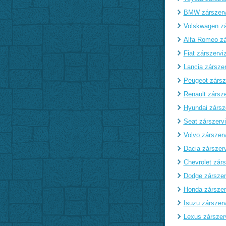
BMW zárszerv
Volskwagen zá
Alfa Romeo zá
Fiat zárszervi
Lancia zárszer
Peugeot zársz
Renault zársze
Hyundai zársz
Seat zárszerv
Volvo zárszerv
Dacia zárszer
Chevrolet zárs
Dodge zárszer
Honda zárszer
Isuzu zárszerv
Lexus zárszer