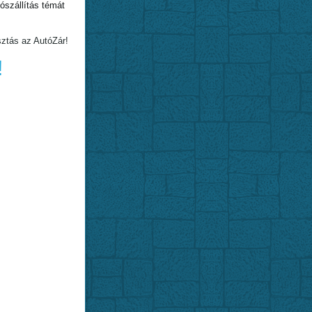
szállítás témát
sztás az AutóZár!
!