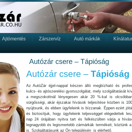
Ajtómentés
Zárszervíz
Autó márkák
Kínálatu
Autózár csere – Tápióság
Autózár csere –
Tápióság
Az AutóZár éjjel-nappal készen álló megbízható és profess
kulcs- és ajtószerelési gyorsszolgálat, mely szolgáltatását kív
a megszokottnál lényegesen akár 20 %-kal is olcsóbba
sürgősségi, akár éjszakai hívások teljesítése közben is 10
nyújtsunk, és ebben ügyfeleink is bízzanak. Éppen ezért jót
és biztosítjuk, hogy ügyfeleink teljességgel elégedettek l
nap 24 órájában nyitva tart és felkészülten várja a híváso
legnagyobb és legismertebb zármárkák termékeit, köztünk a 
is. Szolgáltatásunk az Ön településén is elérhető.