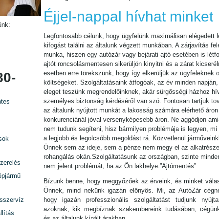
Éjjel-nappal hívhat minket
ünk:
Legfontosabb célunk, hogy ügyfelünk maximálisan elégedett l
kifogást találni az általunk végzett munkában. A zárjavítás fel
munka, hiszen egy autózár vagy bejárati ajtó esetében is lét
ajtót roncsolásmentesen sikerüljön kinyitni és a zárat kicseré
esetben erre törekszünk, hogy így elkerüljük az ügyfeleknek 
80-
költségeket. Szolgáltatásaink átfogóak, az év minden napján
eleget teszünk megrendelőinknek, akár sürgősségi házhoz hív
személyes biztonság kérdéséről van szó. Fontosan tartjuk tov
tes
az általunk nyújtott munkát a lakosság számára elérhető áron 
konkurenciánál jóval versenyképesebb áron. Ne aggódjon amia
nem tudunk segíteni, hisz bármilyen problémája is legyen, mi 
a legjobb és legolcsóbb megoldást rá. Közvetlenül járműveink
sok
Önnek sem az ideje, sem a pénze nem megy el az alkatrésze
rohangálás okán.Szolgáltatásunk az országban, szinte minden
zerelés
nem jelent problémát, ha az Ön lakhelye.”Ajtómentés”
épjármű
Bízunk benne, hogy meggyőzőek az érveink, és minket válas
Önnek, mind nekünk igazán előnyös. Mi, az AutóZár cégn
rsszervíz
hogy igazán professzionális szolgáltatást tudjunk nyújta
azoknak, kik megbíznak szakembereink tudásában, cégün
lítás
és az általunk kínált árakban.