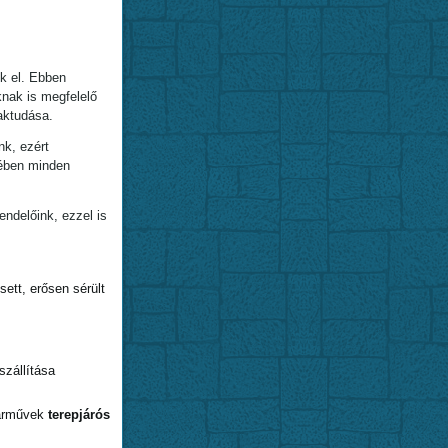
k el. Ebben
knak is megfelelő
aktudása.
nk, ezért
kében minden
ndelőink, ezzel is
ett, erősen sérült
szállítása
járművek
terepjárós