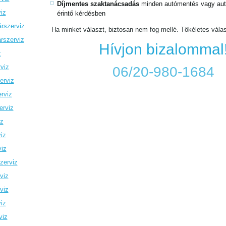
Díjmentes szaktanácsadás
minden autómentés vagy autó
iz
érintő kérdésben
rszerviz
Ha minket választ, biztosan nem fog mellé. Tökéletes vála
rszerviz
Hívjon bizalommal
z
viz
06/20-980-1684
erviz
rviz
erviz
iz
iz
viz
zerviz
viz
viz
iz
viz