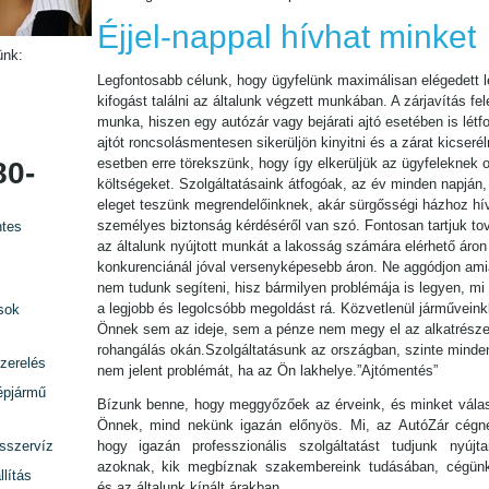
Éjjel-nappal hívhat minket
ünk:
Legfontosabb célunk, hogy ügyfelünk maximálisan elégedett l
kifogást találni az általunk végzett munkában. A zárjavítás fel
munka, hiszen egy autózár vagy bejárati ajtó esetében is lét
ajtót roncsolásmentesen sikerüljön kinyitni és a zárat kicseré
esetben erre törekszünk, hogy így elkerüljük az ügyfeleknek 
80-
költségeket. Szolgáltatásaink átfogóak, az év minden napján
eleget teszünk megrendelőinknek, akár sürgősségi házhoz hív
személyes biztonság kérdéséről van szó. Fontosan tartjuk tov
tes
az általunk nyújtott munkát a lakosság számára elérhető áron 
konkurenciánál jóval versenyképesebb áron. Ne aggódjon amia
nem tudunk segíteni, hisz bármilyen problémája is legyen, mi 
a legjobb és legolcsóbb megoldást rá. Közvetlenül járműveink
sok
Önnek sem az ideje, sem a pénze nem megy el az alkatrésze
rohangálás okán.Szolgáltatásunk az országban, szinte minden
zerelés
nem jelent problémát, ha az Ön lakhelye.”Ajtómentés”
épjármű
Bízunk benne, hogy meggyőzőek az érveink, és minket válas
Önnek, mind nekünk igazán előnyös. Mi, az AutóZár cégn
rsszervíz
hogy igazán professzionális szolgáltatást tudjunk nyújta
azoknak, kik megbíznak szakembereink tudásában, cégün
lítás
és az általunk kínált árakban.