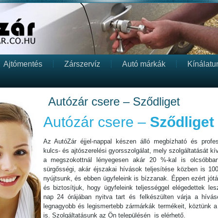
Ajtómentés
Zárszervíz
Autó márkák
Kínálatu
Autózár csere – Sződliget
Autózár csere –
Sződliget
Az AutóZár éjjel-nappal készen álló megbízható és profess
kulcs- és ajtószerelési gyorsszolgálat, mely szolgáltatását kív
a megszokottnál lényegesen akár 20 %-kal is olcsóbba
sürgősségi, akár éjszakai hívások teljesítése közben is 10
nyújtsunk, és ebben ügyfeleink is bízzanak. Éppen ezért jót
és biztosítjuk, hogy ügyfeleink teljességgel elégedettek l
nap 24 órájában nyitva tart és felkészülten várja a híváso
legnagyobb és legismertebb zármárkák termékeit, köztünk a 
is. Szolgáltatásunk az Ön településén is elérhető.