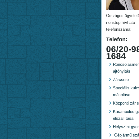
Országos ügyelet
nonstop hívható
telefonszáma:
Telefon:
06/20-9
1684
Roncsolásmen
ajtónyitás
Zárcsere
Speciális kulc
másolása
Központi zár s
Karambolos g
elszállítása
Helyszíni gyo
Gépjármű szál