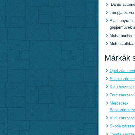
Darus autóme
Terepjárós von
Alacsonyra ült
gépjárművek s
Motormentés
Motorszállítás
Márkák s
Opel zárszerv
Suzuki zársze
Kia zárszerviz
Ford zárszervi
Mercedes-
Benz zárszerv
Audi zárszervi
Skoda zárszer
Toyota zársze