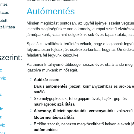
ntés
Autómentés
tatás
etett
Minden megbízást pontosan, az ügyfél igényei szerint végzün
zállítása
jelentős segítségünkre van a komoly, európai szintű elváráso
járműparkunk, valamint dolgozóink sok éves tapasztalata, sz
Speciális szállítások területén célunk, hogy a legjobbak legyü
folyamatosan fejlesztjük eszközparkunkat, hogy az Ön érde
zerint:
feladatra fel legyünk készülve.
Partnereink túlnyomó többsége hosszú évek óta állandó megre
iz
igazolva munkánk minőségét.
rviz
Autózár csere
Darus autómentés
(bezárt, kormányzárhibás és árokba es
autók)
z
Személygépkocsik, tehergépjárművek, hajók, gép- és
munkagépek
szállítása
iz
Alacsony, ültetett sportautók, versenyautók
szakszerű 
z
Motormentés-szállítás
Erdőbe szorult, nehezen megközelíthető helyen elakadt 
viz
autómentése
rviz