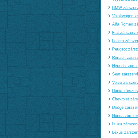
BMW zárszerv
Volskwagen zá
Alfa Romeo zá
Fiat zárszervi
Lancia zárszer
Peugeot zársz
Renault zársze
Hyundai zársz
Seat zárszerv
Volvo zárszerv
Dacia zárszer
Chevrolet zárs
Dodge zárszer
Honda zárszer
Isuzu zárszerv
Lexus zárszer