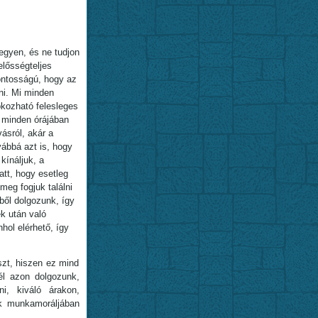
egyen, és ne tudjon
elősségteljes
fontosságú, hogy az
lni. Mi minden
okozható felesleges
, minden órájában
ásról, akár a
ábbá azt is, hogy
kínáljuk, a
tt, hogy esetleg
meg fogjuk találni
ből dolgozunk, így
k után való
hol elérhető, így
zt, hiszen ez mind
él azon dolgozunk,
ni, kiváló árakon,
k munkamoráljában