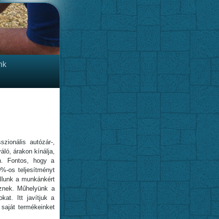
nk
zionális autózár-,
áló, árakon kínálja,
n. Fontos, hogy a
0%-os teljesítményt
állunk a munkánkért
esznek. Műhelyünk a
kat. Itt javítjuk a
saját termékeinket