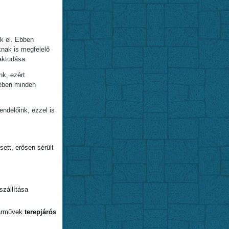
k el. Ebben
knak is megfelelő
aktudása.
nk, ezért
kében minden
ndelőink, ezzel is
ett, erősen sérült
szállítása
járművek
terepjárós