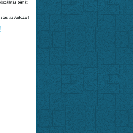
szállítás témát
sztás az AutóZár!
!