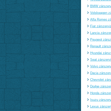
BMW zárszerv
Volskwagen zá
Alfa Romeo zá
Fiat zárszervi
Lancia zárszer
Peugeot zársz
Renault zársze
Hyundai zársz
Seat zárszerv
Volvo zárszerv
Dacia zárszer
Chevrolet zárs
Dodge zárszer
Honda zárszer
Isuzu zárszerv
Lexus zárszer