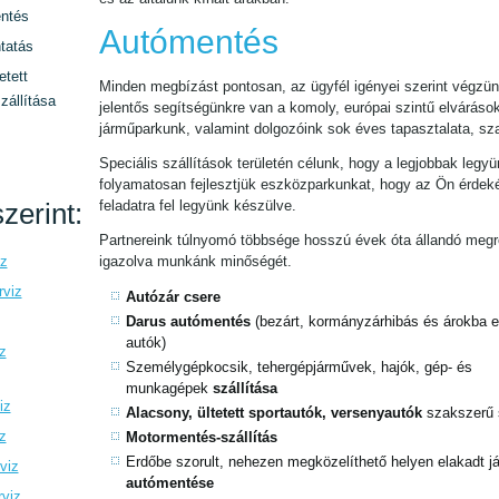
ntés
Autómentés
tatás
etett
Minden megbízást pontosan, az ügyfél igényei szerint végzün
zállítása
jelentős segítségünkre van a komoly, európai szintű elváráso
járműparkunk, valamint dolgozóink sok éves tapasztalata, sz
Speciális szállítások területén célunk, hogy a legjobbak legyü
folyamatosan fejlesztjük eszközparkunkat, hogy az Ön érde
zerint:
feladatra fel legyünk készülve.
Partnereink túlnyomó többsége hosszú évek óta állandó megre
iz
igazolva munkánk minőségét.
rviz
Autózár csere
Darus autómentés
(bezárt, kormányzárhibás és árokba es
autók)
z
Személygépkocsik, tehergépjárművek, hajók, gép- és
munkagépek
szállítása
iz
Alacsony, ültetett sportautók, versenyautók
szakszerű 
z
Motormentés-szállítás
Erdőbe szorult, nehezen megközelíthető helyen elakadt 
viz
autómentése
rviz