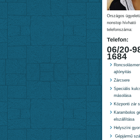
Országos ügyelet
nonstop hívható
telefonszáma:
Telefon:
06/20-9
1684
Roncsolásmen
ajtónyitás
Zárcsere
Speciális kulc
másolása
Központi zár s
Karambolos g
elszállítása
Helyszíni gyo
Gépjármű szál