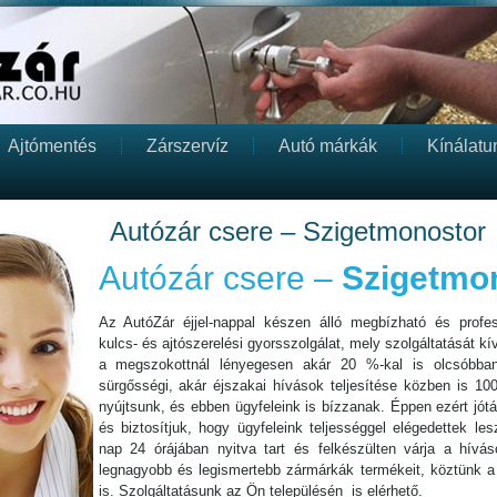
Ajtómentés
Zárszervíz
Autó márkák
Kínálatu
Autózár csere – Szigetmonostor
Autózár csere –
Szigetmo
Az AutóZár éjjel-nappal készen álló megbízható és profess
kulcs- és ajtószerelési gyorsszolgálat, mely szolgáltatását kív
a megszokottnál lényegesen akár 20 %-kal is olcsóbba
sürgősségi, akár éjszakai hívások teljesítése közben is 10
nyújtsunk, és ebben ügyfeleink is bízzanak. Éppen ezért jót
és biztosítjuk, hogy ügyfeleink teljességgel elégedettek l
nap 24 órájában nyitva tart és felkészülten várja a híváso
legnagyobb és legismertebb zármárkák termékeit, köztünk a 
is. Szolgáltatásunk az Ön településén is elérhető.