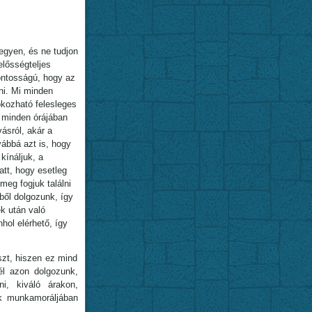
egyen, és ne tudjon
elősségteljes
fontosságú, hogy az
lni. Mi minden
okozható felesleges
, minden órájában
ásról, akár a
ábbá azt is, hogy
kínáljuk, a
tt, hogy esetleg
meg fogjuk találni
ből dolgozunk, így
k után való
hol elérhető, így
zt, hiszen ez mind
él azon dolgozunk,
ni, kiváló árakon,
k munkamoráljában