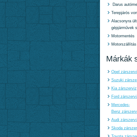
Darus autóme
Terepjárós von
Alacsonyra ült
gépjárművek s
Motormentés
Motorszállítás
Márkák s
Opel zárszerv
Suzuki zársze
Kia zárszerviz
Ford zárszervi
Mercedes-
Benz zárszerv
Audi zárszervi
Skoda zárszer
Toyota zársze