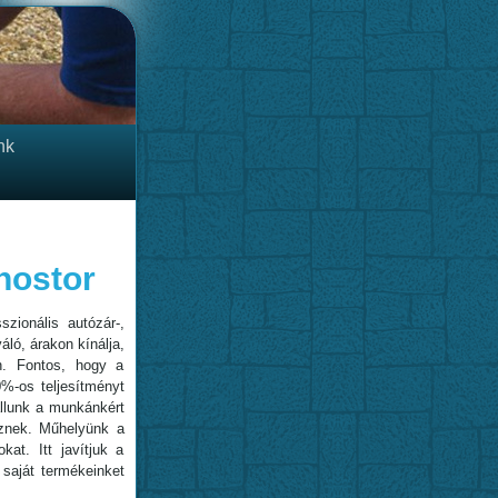
nk
nostor
zionális autózár-,
áló, árakon kínálja,
n. Fontos, hogy a
0%-os teljesítményt
állunk a munkánkért
esznek. Műhelyünk a
kat. Itt javítjuk a
saját termékeinket