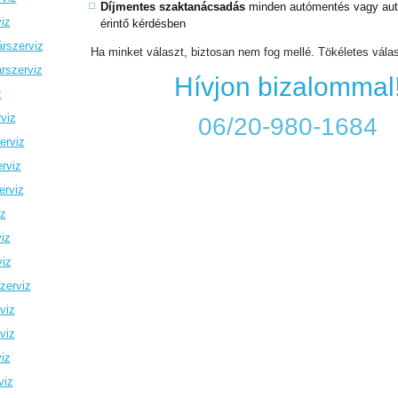
Díjmentes szaktanácsadás
minden autómentés vagy autó
iz
érintő kérdésben
rszerviz
Ha minket választ, biztosan nem fog mellé. Tökéletes vála
rszerviz
Hívjon bizalommal
z
viz
06/20-980-1684
erviz
rviz
erviz
iz
iz
viz
zerviz
viz
viz
iz
viz