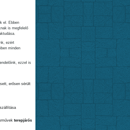
k el. Ebben
knak is megfelelő
aktudása.
nk, ezért
kében minden
ndelőink, ezzel is
ett, erősen sérült
szállítása
járművek
terepjárós