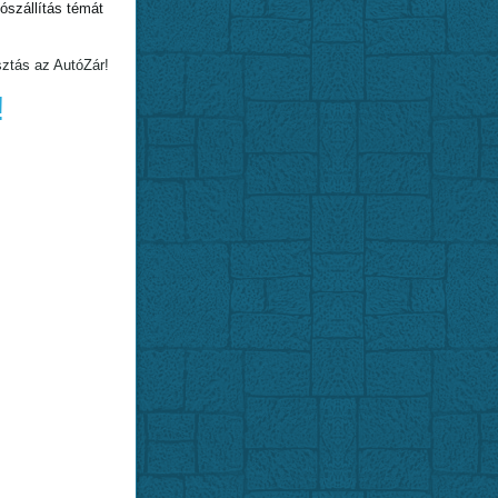
szállítás témát
sztás az AutóZár!
!