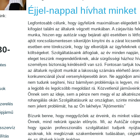
Éjjel-nappal hívhat minket
ünk:
Legfontosabb célunk, hogy ügyfelünk maximálisan elégedett l
kifogást találni az általunk végzett munkában. A zárjavítás fel
munka, hiszen egy autózár vagy bejárati ajtó esetében is lét
ajtót roncsolásmentesen sikerüljön kinyitni és a zárat kicseré
esetben erre törekszünk, hogy így elkerüljük az ügyfeleknek 
80-
költségeket. Szolgáltatásaink átfogóak, az év minden napján
eleget teszünk megrendelőinknek, akár sürgősségi házhoz hív
személyes biztonság kérdéséről van szó. Fontosan tartjuk tov
tes
az általunk nyújtott munkát a lakosság számára elérhető áron 
konkurenciánál jóval versenyképesebb áron. Ne aggódjon amia
nem tudunk segíteni, hisz bármilyen problémája is legyen, mi 
a legjobb és legolcsóbb megoldást rá. Közvetlenül járműveink
sok
Önnek sem az ideje, sem a pénze nem megy el az alkatrésze
rohangálás okán.Szolgáltatásunk az országban, szinte minden
zerelés
nem jelent problémát, ha az Ön lakhelye.”Ajtómentés”
épjármű
Bízunk benne, hogy meggyőzőek az érveink, és minket válas
Önnek, mind nekünk igazán előnyös. Mi, az AutóZár cégn
rsszervíz
hogy igazán professzionális szolgáltatást tudjunk nyújta
azoknak, kik megbíznak szakembereink tudásában, cégün
lítás
és az általunk kínált árakban.