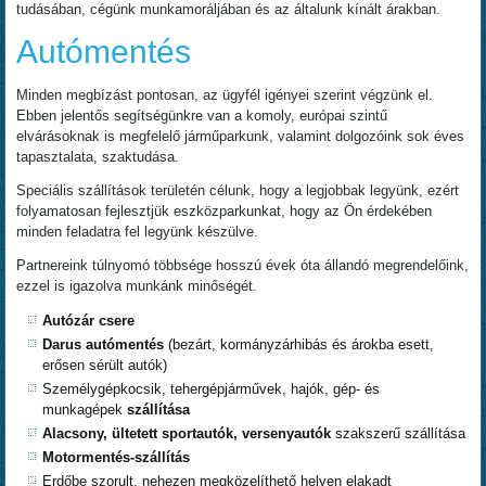
tudásában, cégünk munkamoráljában és az általunk kínált árakban.
Autómentés
Minden megbízást pontosan, az ügyfél igényei szerint végzünk el.
Ebben jelentős segítségünkre van a komoly, európai szintű
elvárásoknak is megfelelő járműparkunk, valamint dolgozóink sok éves
tapasztalata, szaktudása.
Speciális szállítások területén célunk, hogy a legjobbak legyünk, ezért
folyamatosan fejlesztjük eszközparkunkat, hogy az Ön érdekében
minden feladatra fel legyünk készülve.
Partnereink túlnyomó többsége hosszú évek óta állandó megrendelőink,
ezzel is igazolva munkánk minőségét.
Autózár csere
Darus autómentés
(bezárt, kormányzárhibás és árokba esett,
erősen sérült autók)
Személygépkocsik, tehergépjárművek, hajók, gép- és
munkagépek
szállítása
Alacsony, ültetett sportautók, versenyautók
szakszerű szállítása
Motormentés-szállítás
Erdőbe szorult, nehezen megközelíthető helyen elakadt