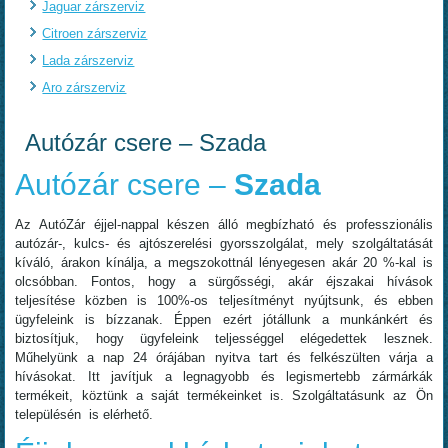
Jaguar zárszerviz
Citroen zárszerviz
Lada zárszerviz
Aro zárszerviz
Autózár csere – Szada
Autózár csere –
Szada
Az AutóZár éjjel-nappal készen álló megbízható és professzionális
autózár-, kulcs- és ajtószerelési gyorsszolgálat, mely szolgáltatását
kíváló, árakon kínálja, a megszokottnál lényegesen akár 20 %-kal is
olcsóbban. Fontos, hogy a sürgősségi, akár éjszakai hívások
teljesítése közben is 100%-os teljesítményt nyújtsunk, és ebben
ügyfeleink is bízzanak. Éppen ezért jótállunk a munkánkért és
biztosítjuk, hogy ügyfeleink teljességgel elégedettek lesznek.
Műhelyünk a nap 24 órájában nyitva tart és felkészülten várja a
hívásokat. Itt javítjuk a legnagyobb és legismertebb zármárkák
termékeit, köztünk a saját termékeinket is. Szolgáltatásunk az Ön
településén is elérhető.