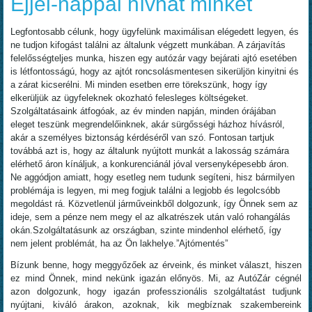
Éjjel-nappal hívhat minket
Legfontosabb célunk, hogy ügyfelünk maximálisan elégedett legyen, és
ne tudjon kifogást találni az általunk végzett munkában. A zárjavítás
felelősségteljes munka, hiszen egy autózár vagy bejárati ajtó esetében
is létfontosságú, hogy az ajtót roncsolásmentesen sikerüljön kinyitni és
a zárat kicserélni. Mi minden esetben erre törekszünk, hogy így
elkerüljük az ügyfeleknek okozható felesleges költségeket.
Szolgáltatásaink átfogóak, az év minden napján, minden órájában
eleget teszünk megrendelőinknek, akár sürgősségi házhoz hívásról,
akár a személyes biztonság kérdéséről van szó. Fontosan tartjuk
továbbá azt is, hogy az általunk nyújtott munkát a lakosság számára
elérhető áron kínáljuk, a konkurenciánál jóval versenyképesebb áron.
Ne aggódjon amiatt, hogy esetleg nem tudunk segíteni, hisz bármilyen
problémája is legyen, mi meg fogjuk találni a legjobb és legolcsóbb
megoldást rá. Közvetlenül járműveinkből dolgozunk, így Önnek sem az
ideje, sem a pénze nem megy el az alkatrészek után való rohangálás
okán.Szolgáltatásunk az országban, szinte mindenhol elérhető, így
nem jelent problémát, ha az Ön lakhelye.”Ajtómentés”
Bízunk benne, hogy meggyőzőek az érveink, és minket választ, hiszen
ez mind Önnek, mind nekünk igazán előnyös. Mi, az AutóZár cégnél
azon dolgozunk, hogy igazán professzionális szolgáltatást tudjunk
nyújtani, kiváló árakon, azoknak, kik megbíznak szakembereink