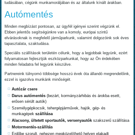
tudásában, cégünk munkamoráljában és az általunk kínált árakban.
Autómentés
Minden megbízást pontosan, az ügyfél igényei szerint végzünk el.
Ebben jelentős segítségünkre van a komoly, európai szintű
elvárásoknak is megfelelő járműparkunk, valamint dolgozóink sok éves
tapasztalata, szaktudása.
Speciális szállítások területén célunk, hogy a legjobbak legyünk, ezért
folyamatosan fejlesztjük eszközparkunkat, hogy az Ön érdekében
minden feladatra fel legyünk készülve.
Partnereink túlnyomó többsége hosszú évek óta állandó megrendelőink,
ezzel is igazolva munkánk minőségét.
Autózár csere
Darus autómentés
(bezárt, kormányzárhibás és árokba esett,
erősen sérült autók)
Személygépkocsik, tehergépjárművek, hajók, gép- és
munkagépek
szállítása
Alacsony, ültetett sportautók, versenyautók
szakszerű szállítása
Motormentés-szállítás
Erdőbe szorult, nehezen megközelíthető helyen elakadt