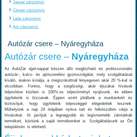
Jaguar zárszerviz
Citroen zárszerviz
Lada zárszerviz
Aro zárszerviz
Autózár csere – Nyáregyháza
Autózár csere –
Nyáregyháza
Az AutóZár éjjel-nappal készen álló megbízható és professzionális
autózár-, kulcs- és ajtószerelési gyorsszolgálat, mely szolgáltatását
kíváló, árakon kínálja, a megszokottnál lényegesen akár 20 %-kal is
olcsóbban. Fontos, hogy a sürgősségi, akár éjszakai hívások
teljesítése közben is 100%-os teljesítményt nyújtsunk, és ebben
ügyfeleink is bízzanak. Éppen ezért jótállunk a munkánkért és
biztosítjuk, hogy ügyfeleink teljességgel elégedettek lesznek.
Műhelyünk a nap 24 órájában nyitva tart és felkészülten várja a
hívásokat. Itt javítjuk a legnagyobb és legismertebb zármárkák
termékeit, köztünk a saját termékeinket is. Szolgáltatásunk az Ön
településén is elérhető.