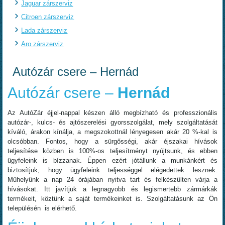
Jaguar zárszerviz
Citroen zárszerviz
Lada zárszerviz
Aro zárszerviz
Autózár csere – Hernád
Autózár csere –
Hernád
Az AutóZár éjjel-nappal készen álló megbízható és professzionális
autózár-, kulcs- és ajtószerelési gyorsszolgálat, mely szolgáltatását
kíváló, árakon kínálja, a megszokottnál lényegesen akár 20 %-kal is
olcsóbban. Fontos, hogy a sürgősségi, akár éjszakai hívások
teljesítése közben is 100%-os teljesítményt nyújtsunk, és ebben
ügyfeleink is bízzanak. Éppen ezért jótállunk a munkánkért és
biztosítjuk, hogy ügyfeleink teljességgel elégedettek lesznek.
Műhelyünk a nap 24 órájában nyitva tart és felkészülten várja a
hívásokat. Itt javítjuk a legnagyobb és legismertebb zármárkák
termékeit, köztünk a saját termékeinket is. Szolgáltatásunk az Ön
településén is elérhető.