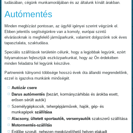
tudásában, cégünk munkamoráljában és az általunk kínált árakban.
Autómentés
Minden megbízást pontosan, az ügyfél igényei szerint végzünk el.
Ebben jelentős segítségünkre van a komoly, európai szintű
elvárásoknak is megfelelő járműparkunk, valamint dolgozóink sok éves
tapasztalata, szaktudása.
Speciális szállítások területén célunk, hogy a legjobbak legyünk, ezért
folyamatosan fejlesztjük eszközparkunkat, hogy az Ön érdekében
minden feladatra fel legyünk készülve.
Partnereink túlnyomó többsége hosszú évek óta állandó megrendelőink,
ezzel is igazolva munkánk minőségét.
Autózár csere
Darus autómentés
(bezárt, kormányzárhibás és árokba esett,
erősen sérült autók)
Személygépkocsik, tehergépjárművek, hajók, gép- és
munkagépek
szállítása
Alacsony, ültetett sportautók, versenyautók
szakszerű szállítása
Motormentés-szállítás
Erdőbe szorult, nehezen megközelíthető helyen elakadt