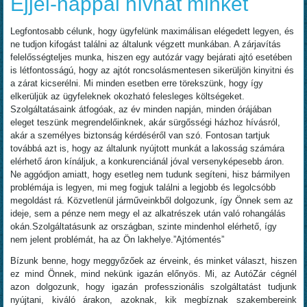
Éjjel-nappal hívhat minket
Legfontosabb célunk, hogy ügyfelünk maximálisan elégedett legyen, és
ne tudjon kifogást találni az általunk végzett munkában. A zárjavítás
felelősségteljes munka, hiszen egy autózár vagy bejárati ajtó esetében
is létfontosságú, hogy az ajtót roncsolásmentesen sikerüljön kinyitni és
a zárat kicserélni. Mi minden esetben erre törekszünk, hogy így
elkerüljük az ügyfeleknek okozható felesleges költségeket.
Szolgáltatásaink átfogóak, az év minden napján, minden órájában
eleget teszünk megrendelőinknek, akár sürgősségi házhoz hívásról,
akár a személyes biztonság kérdéséről van szó. Fontosan tartjuk
továbbá azt is, hogy az általunk nyújtott munkát a lakosság számára
elérhető áron kínáljuk, a konkurenciánál jóval versenyképesebb áron.
Ne aggódjon amiatt, hogy esetleg nem tudunk segíteni, hisz bármilyen
problémája is legyen, mi meg fogjuk találni a legjobb és legolcsóbb
megoldást rá. Közvetlenül járműveinkből dolgozunk, így Önnek sem az
ideje, sem a pénze nem megy el az alkatrészek után való rohangálás
okán.Szolgáltatásunk az országban, szinte mindenhol elérhető, így
nem jelent problémát, ha az Ön lakhelye.”Ajtómentés”
Bízunk benne, hogy meggyőzőek az érveink, és minket választ, hiszen
ez mind Önnek, mind nekünk igazán előnyös. Mi, az AutóZár cégnél
azon dolgozunk, hogy igazán professzionális szolgáltatást tudjunk
nyújtani, kiváló árakon, azoknak, kik megbíznak szakembereink