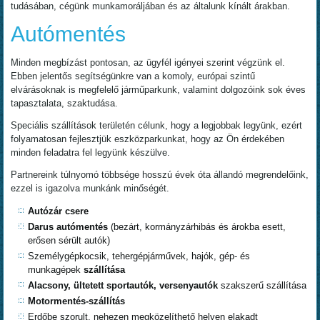
tudásában, cégünk munkamoráljában és az általunk kínált árakban.
Autómentés
Minden megbízást pontosan, az ügyfél igényei szerint végzünk el.
Ebben jelentős segítségünkre van a komoly, európai szintű
elvárásoknak is megfelelő járműparkunk, valamint dolgozóink sok éves
tapasztalata, szaktudása.
Speciális szállítások területén célunk, hogy a legjobbak legyünk, ezért
folyamatosan fejlesztjük eszközparkunkat, hogy az Ön érdekében
minden feladatra fel legyünk készülve.
Partnereink túlnyomó többsége hosszú évek óta állandó megrendelőink,
ezzel is igazolva munkánk minőségét.
Autózár csere
Darus autómentés
(bezárt, kormányzárhibás és árokba esett,
erősen sérült autók)
Személygépkocsik, tehergépjárművek, hajók, gép- és
munkagépek
szállítása
Alacsony, ültetett sportautók, versenyautók
szakszerű szállítása
Motormentés-szállítás
Erdőbe szorult, nehezen megközelíthető helyen elakadt