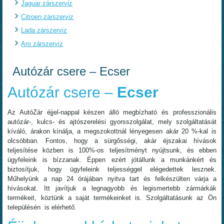
Jaguar zárszerviz
Citroen zárszerviz
Lada zárszerviz
Aro zárszerviz
Autózár csere – Ecser
Autózár csere –
Ecser
Az AutóZár éjjel-nappal készen álló megbízható és professzionális
autózár-, kulcs- és ajtószerelési gyorsszolgálat, mely szolgáltatását
kíváló, árakon kínálja, a megszokottnál lényegesen akár 20 %-kal is
olcsóbban. Fontos, hogy a sürgősségi, akár éjszakai hívások
teljesítése közben is 100%-os teljesítményt nyújtsunk, és ebben
ügyfeleink is bízzanak. Éppen ezért jótállunk a munkánkért és
biztosítjuk, hogy ügyfeleink teljességgel elégedettek lesznek.
Műhelyünk a nap 24 órájában nyitva tart és felkészülten várja a
hívásokat. Itt javítjuk a legnagyobb és legismertebb zármárkák
termékeit, köztünk a saját termékeinket is. Szolgáltatásunk az Ön
településén is elérhető.