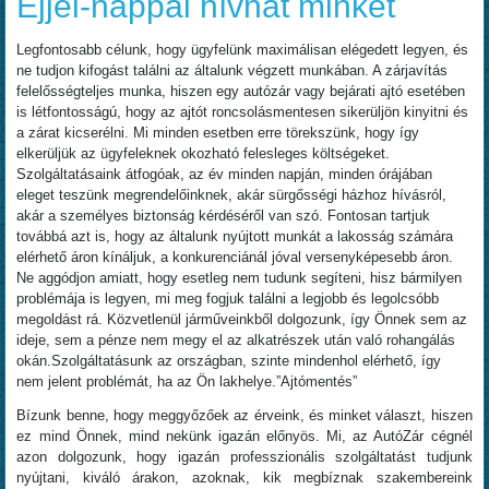
Éjjel-nappal hívhat minket
Legfontosabb célunk, hogy ügyfelünk maximálisan elégedett legyen, és
ne tudjon kifogást találni az általunk végzett munkában. A zárjavítás
felelősségteljes munka, hiszen egy autózár vagy bejárati ajtó esetében
is létfontosságú, hogy az ajtót roncsolásmentesen sikerüljön kinyitni és
a zárat kicserélni. Mi minden esetben erre törekszünk, hogy így
elkerüljük az ügyfeleknek okozható felesleges költségeket.
Szolgáltatásaink átfogóak, az év minden napján, minden órájában
eleget teszünk megrendelőinknek, akár sürgősségi házhoz hívásról,
akár a személyes biztonság kérdéséről van szó. Fontosan tartjuk
továbbá azt is, hogy az általunk nyújtott munkát a lakosság számára
elérhető áron kínáljuk, a konkurenciánál jóval versenyképesebb áron.
Ne aggódjon amiatt, hogy esetleg nem tudunk segíteni, hisz bármilyen
problémája is legyen, mi meg fogjuk találni a legjobb és legolcsóbb
megoldást rá. Közvetlenül járműveinkből dolgozunk, így Önnek sem az
ideje, sem a pénze nem megy el az alkatrészek után való rohangálás
okán.Szolgáltatásunk az országban, szinte mindenhol elérhető, így
nem jelent problémát, ha az Ön lakhelye.”Ajtómentés”
Bízunk benne, hogy meggyőzőek az érveink, és minket választ, hiszen
ez mind Önnek, mind nekünk igazán előnyös. Mi, az AutóZár cégnél
azon dolgozunk, hogy igazán professzionális szolgáltatást tudjunk
nyújtani, kiváló árakon, azoknak, kik megbíznak szakembereink