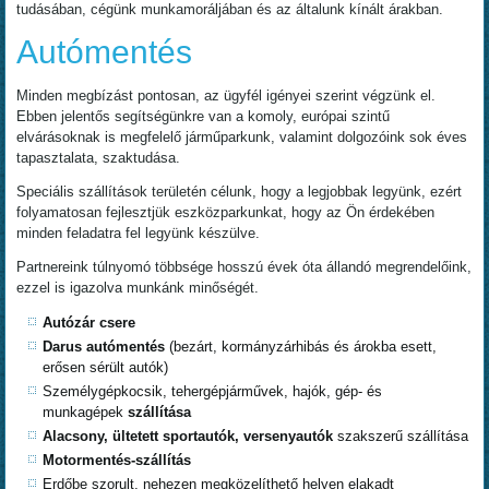
tudásában, cégünk munkamoráljában és az általunk kínált árakban.
Autómentés
Minden megbízást pontosan, az ügyfél igényei szerint végzünk el.
Ebben jelentős segítségünkre van a komoly, európai szintű
elvárásoknak is megfelelő járműparkunk, valamint dolgozóink sok éves
tapasztalata, szaktudása.
Speciális szállítások területén célunk, hogy a legjobbak legyünk, ezért
folyamatosan fejlesztjük eszközparkunkat, hogy az Ön érdekében
minden feladatra fel legyünk készülve.
Partnereink túlnyomó többsége hosszú évek óta állandó megrendelőink,
ezzel is igazolva munkánk minőségét.
Autózár csere
Darus autómentés
(bezárt, kormányzárhibás és árokba esett,
erősen sérült autók)
Személygépkocsik, tehergépjárművek, hajók, gép- és
munkagépek
szállítása
Alacsony, ültetett sportautók, versenyautók
szakszerű szállítása
Motormentés-szállítás
Erdőbe szorult, nehezen megközelíthető helyen elakadt