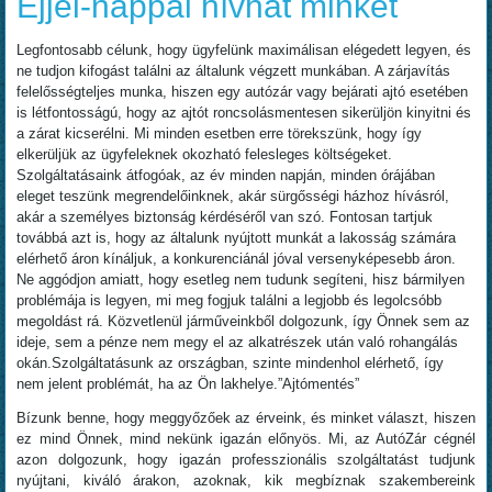
Éjjel-nappal hívhat minket
Legfontosabb célunk, hogy ügyfelünk maximálisan elégedett legyen, és
ne tudjon kifogást találni az általunk végzett munkában. A zárjavítás
felelősségteljes munka, hiszen egy autózár vagy bejárati ajtó esetében
is létfontosságú, hogy az ajtót roncsolásmentesen sikerüljön kinyitni és
a zárat kicserélni. Mi minden esetben erre törekszünk, hogy így
elkerüljük az ügyfeleknek okozható felesleges költségeket.
Szolgáltatásaink átfogóak, az év minden napján, minden órájában
eleget teszünk megrendelőinknek, akár sürgősségi házhoz hívásról,
akár a személyes biztonság kérdéséről van szó. Fontosan tartjuk
továbbá azt is, hogy az általunk nyújtott munkát a lakosság számára
elérhető áron kínáljuk, a konkurenciánál jóval versenyképesebb áron.
Ne aggódjon amiatt, hogy esetleg nem tudunk segíteni, hisz bármilyen
problémája is legyen, mi meg fogjuk találni a legjobb és legolcsóbb
megoldást rá. Közvetlenül járműveinkből dolgozunk, így Önnek sem az
ideje, sem a pénze nem megy el az alkatrészek után való rohangálás
okán.Szolgáltatásunk az országban, szinte mindenhol elérhető, így
nem jelent problémát, ha az Ön lakhelye.”Ajtómentés”
Bízunk benne, hogy meggyőzőek az érveink, és minket választ, hiszen
ez mind Önnek, mind nekünk igazán előnyös. Mi, az AutóZár cégnél
azon dolgozunk, hogy igazán professzionális szolgáltatást tudjunk
nyújtani, kiváló árakon, azoknak, kik megbíznak szakembereink