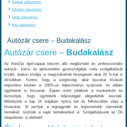
Jaguar zárszerviz
Citroen zárszerviz
Lada zárszerviz
Aro zárszerviz
Autózár csere – Budakalász
Autózár csere –
Budakalász
Az AutóZár éjjel-nappal készen álló megbízható és professzionális
autózár-, kulcs- és ajtószerelési gyorsszolgálat, mely szolgáltatását
kíváló, árakon kínálja, a megszokottnál lényegesen akár 20 %-kal is
olcsóbban. Fontos, hogy a sürgősségi, akár éjszakai hívások
teljesítése közben is 100%-os teljesítményt nyújtsunk, és ebben
ügyfeleink is bízzanak. Éppen ezért jótállunk a munkánkért és
biztosítjuk, hogy ügyfeleink teljességgel elégedettek lesznek.
Műhelyünk a nap 24 órájában nyitva tart és felkészülten várja a
hívásokat. Itt javítjuk a legnagyobb és legismertebb zármárkák
termékeit, köztünk a saját termékeinket is. Szolgáltatásunk az Ön
településén is elérhető.